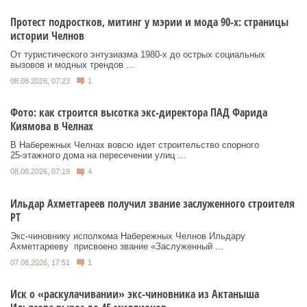
Протест подростков, митинг у мэрии и мода 90-х: страницы
истории Челнов
От туристического энтузиазма 1980‑х до острых социальных
вызовов и модных трендов ...
08.08.2026, 07:23
1
Фото: как строится высотка экс-директора ПАД Фарида
Киямова в Челнах
В Набережных Челнах вовсю идет строительство спорного
25‑этажного дома на пересечении улиц ...
08.08.2026, 07:19
4
Ильдар Ахметгареев получил звание заслуженного строителя
РТ
Экс‑чиновнику исполкома Набережных Челнов Ильдару
Ахметгарееву присвоено звание «Заслуженный ...
07.08.2026, 17:51
1
Иск о «раскулачивании» экс-чиновника из Актаныша