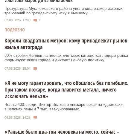
Ильясова вырос до 45 миллионов
Прокуратура Муслюмовского района увеличила размер исковых
требований по гражданскому иску к бывшему ...
07.08.2026, 17:00
1
ПОДРОБНО
Короли квадратных метров: кому принадлежит рынок
жилья автограда
80% стройки Челнов на плечах «четырех китов»: как лидеры рынка
формируют облик города и диктуют ценовую политику.
07.08.2026, 15:04
«Я не могу гарантировать, что обошлось без погибших.
При таком пожаре, когда плавится металл, ничего
исключать нельзя»
Челны-400: люди. Виктор Волков о «пожаре века» на «движках»,
эшелонах пены и 7 тыс. эвакуированных.
06.08.2026, 14:26
«Раньше было два-три человека на место, сейчас –