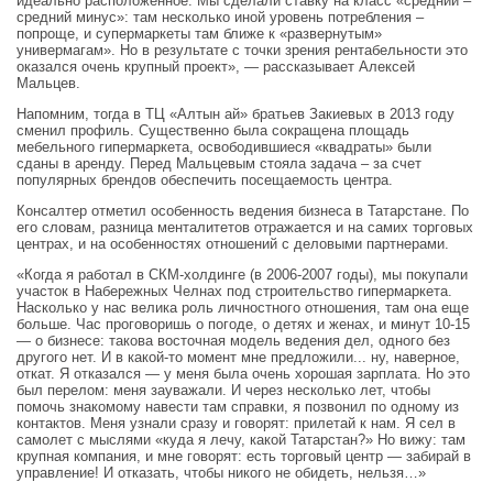
идеально расположенное. Мы сделали ставку на класс «средний –
средний минус»: там несколько иной уровень потребления –
попроще, и супермаркеты там ближе к «развернутым»
универмагам». Но в результате с точки зрения рентабельности это
оказался очень крупный проект», — рассказывает Алексей
Мальцев.
Напомним, тогда в ТЦ «Алтын ай» братьев Закиевых в 2013 году
сменил профиль. Существенно была сокращена площадь
мебельного гипермаркета, освободившиеся «квадраты» были
сданы в аренду. Перед Мальцевым стояла задача – за счет
популярных брендов обеспечить посещаемость центра.
Консалтер отметил особенность ведения бизнеса в Татарстане. По
его словам, разница менталитетов отражается и на самих торговых
центрах, и на особенностях отношений с деловыми партнерами.
«Когда я работал в СКМ-холдинге (в 2006-2007 годы), мы покупали
участок в Набережных Челнах под строительство гипермаркета.
Насколько у нас велика роль личностного отношения, там она еще
больше. Час проговоришь о погоде, о детях и женах, и минут 10-15
— о бизнесе: такова восточная модель ведения дел, одного без
другого нет. И в какой-то момент мне предложили... ну, наверное,
откат. Я отказался — у меня была очень хорошая зарплата. Но это
был перелом: меня зауважали. И через несколько лет, чтобы
помочь знакомому навести там справки, я позвонил по одному из
контактов. Меня узнали сразу и говорят: прилетай к нам. Я сел в
самолет с мыслями «куда я лечу, какой Татарстан?» Но вижу: там
крупная компания, и мне говорят: есть торговый центр — забирай в
управление! И отказать, чтобы никого не обидеть, нельзя…»