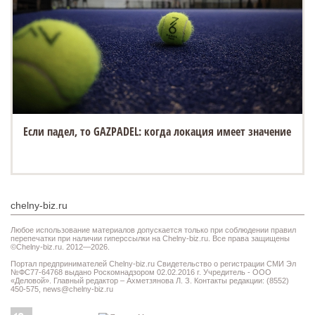
Если падел, то GAZPADEL: когда локация имеет значение
chelny-biz.ru
Любое использование материалов допускается только при соблюдении правил
перепечатки при наличии гиперссылки на Chelny-biz.ru. Все права защищены
©Chelny-biz.ru. 2012—2026.
Портал предпринимателей Chelny-biz.ru Свидетельство о регистрации СМИ Эл
№ФС77-64768 выдано Роскомнадзором 02.02.2016 г. Учредитель - ООО
«Деловой». Главный редактор – Ахметзянова Л. З. Контакты редакции: (8552)
450-575,
news@chelny-biz.ru