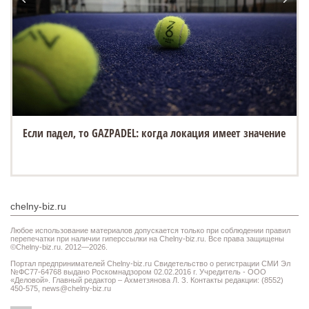
Если падел, то GAZPADEL: когда локация имеет значение
chelny-biz.ru
Любое использование материалов допускается только при соблюдении правил
перепечатки при наличии гиперссылки на Chelny-biz.ru. Все права защищены
©Chelny-biz.ru. 2012—2026.
Портал предпринимателей Chelny-biz.ru Свидетельство о регистрации СМИ Эл
№ФС77-64768 выдано Роскомнадзором 02.02.2016 г. Учредитель - ООО
«Деловой». Главный редактор – Ахметзянова Л. З. Контакты редакции: (8552)
450-575,
news@chelny-biz.ru