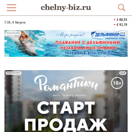
$ 80,93
7:36
, 6 Августа
€ 93,19
РЕКЛАМА
РЕКЛАМА