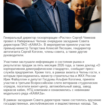
Генеральный директор госкорпорации «Ростех» Сергей Чемезов
провел в Набережных Челнах очередное заседание Совета
директоров ПАО «КАМАЗ». В мероприятии приняли участие
премьер-министр Татарстана Алексей Песошин, гендиректор
автогиганта Сергей Когогин, члены совета, а также другие
руководители.
Участники заслушали информацию о состоянии рынка и
результатах продаж за пять месяцев 2026 года, а также доклад «О
корпоративном демографическом стандарте», сообщает пресс-
служба предприятия. Кроме того, в рамках визита в Челны гости, к
которым присоединились министр строительства и ЖКХ России
Ирек Файзуллин и депутат Госдумы Альфия Когогина, приняли
участие в третьем Всероссийском слете ветеранов студенческих
отрядов, посетили визит-центр, автомобильный завод, завод
каркасов кабин, НТЦ компании и ознакомились с новинками
модельного ряда «КАМАЗа».
В рамках заседания Совета директоров также состоялось вручение
государственных, республиканских и ведомственных наград. Так,