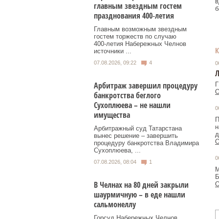
в
главным звездным гостем
б
празднования 400‑летия
Главным возможным звездным
гостем торжеств по случаю
400‑летия Набережных Челнов
источники ...
07.08.2026, 09:22
4
0
Арбитраж завершил процедуру
Г
О
банкротства беглого
Сухоплюева – не нашли
0
имущества
П
н
Арбитражный суд Татарстана
д
вынес решение – завершить
О
процедуру банкротства Владимира
Сухоплюева, ...
0
07.08.2026, 08:04
1
М
Б
В Челнах на 80 дней закрыли
О
шаурмичную – в еде нашли
сальмонеллу
Горсуд Набережных Челнов