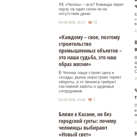
ч
ХК «Челны» – все? Команда берет
паузу на один сезон из-за
отсутствия денег.
К
«
04.08.2026, 16:17
73
в
3
«Каждому – свое, поэтому
К
строительство
в
промышленных объектов –
это наша судьба, это наш
В
д
образ жизни»
к
С
В Челнах чаще строят цеха и
склады, рынок новостроек теряет
2
обороты, а от бизнеса требуют
системной заботы о здоровье
сотрудников.
т
03.08.2026, 13:44
7
П
в
Ближе к Казани, но без
м
городской суеты: почему
2
челнинцы выбирают
«Новый свет»