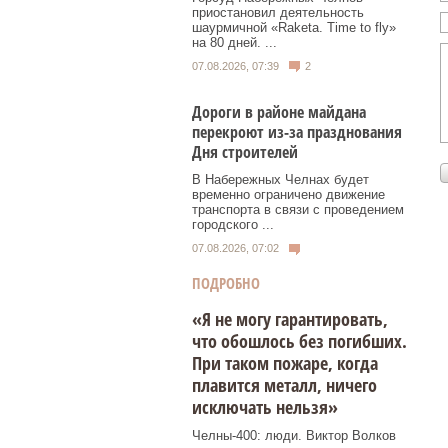
приостановил деятельность
шаурмичной «Raketa. Time to fly»
на 80 дней. ...
07.08.2026, 07:39
2
Дороги в районе майдана
перекроют из-за празднования
Дня строителей
В Набережных Челнах будет
временно ограничено движение
транспорта в связи с проведением
городского ...
07.08.2026, 07:02
ПОДРОБНО
«Я не могу гарантировать,
что обошлось без погибших.
При таком пожаре, когда
плавится металл, ничего
исключать нельзя»
Челны-400: люди. Виктор Волков