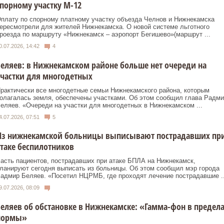
порному участку М-12
плату по спорному платному участку объезда Челнов и Нижнекамска
ересмотрели для жителей Нижнекамска. О новой системе льготного
роезда по маршруту «Нижнекамск – аэропорт Бегишево»(маршрут ...
0.07.2026, 14:42
4
еляев: в Нижнекамском районе больше нет очереди на
частки для многодетных
рактически все многодетные семьи Нижнекамского района, которым
олагалась земля, обеспечены участками. Об этом сообщил глава Радми
еляев. «Очереди на участки для многодетных в Нижнекамском ...
4.07.2026, 07:51
5
Из нижнекамской больницы выписывают пострадавших пр
таке беспилотников
асть пациентов, пострадавших при атаке БПЛА на Нижнекамск,
ланируют сегодня выписать из больницы. Об этом сообщил мэр города
адмир Беляев. «Посетил НЦРМБ, где проходят лечение пострадавшие ..
9.07.2026, 08:09
еляев об обстановке в Нижнекамске: «Гамма-фон в предел
нормы»