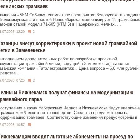
елнинских трамваев
омпания «БКМ Сибирь», совместное предприятие белорусского холдинг
Белкоммунмаш» и властей Новосибирска, модернизирует 11 трамвайных
агонов старой модели 71-605 (КТМ 5) в Набережных Челнах. ...
1.07.2026, 12:20
2
азанцы внесут корректировки в проект новой трамвайной
етки в Замелекесье
ыполнением дополнительных работ по разработке проектной
окументации трамвайной линии, ведущей в Замелекесье, выполнит
азанская компания «Татэлектромонтаж». Цена вопроса – 6,8 млн рублей.
редства ...
9.07.2026, 07:25
2
Челны и Нижнекамск получат финансы на модернизацию
рамвайного парка
оступления в казну Набережных Челнов и Нижнекамска будут увеличен
 рамках межбюджетных трансфертов. Средства предусмотрены на
одернизацию трамваев. Соответствующие изменения предусмотрены в ..
2.07.2026, 10:57
Нижнекамцам вводят льготные абонементы на проезд по