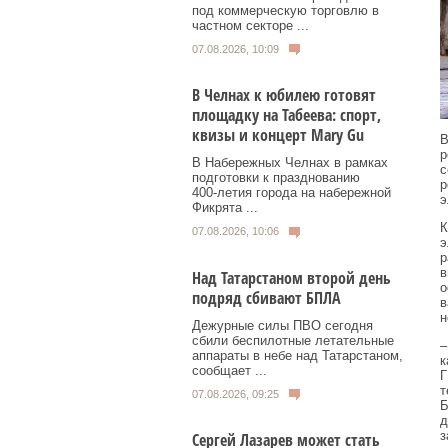
под коммерческую торговлю в
частном секторе ...
07.08.2026, 10:09
В Челнах к юбилею готовят
площадку на Табеева: спорт,
квизы и концерт Mary Gu
В
р
В Набережных Челнах в рамках
с
подготовки к празднованию
р
400‑летия города на набережной
э
Фикрята ...
К
07.08.2026, 10:06
э
р
в
Над Татарстаном второй день
о
подряд сбивают БПЛА
в
н
Дежурные силы ПВО сегодня
сбили беспилотные летательные
–
аппараты в небе над Татарстаном,
к
сообщает ...
Г
т
07.08.2026, 09:25
Б
д
з
Сергей Лазарев может стать