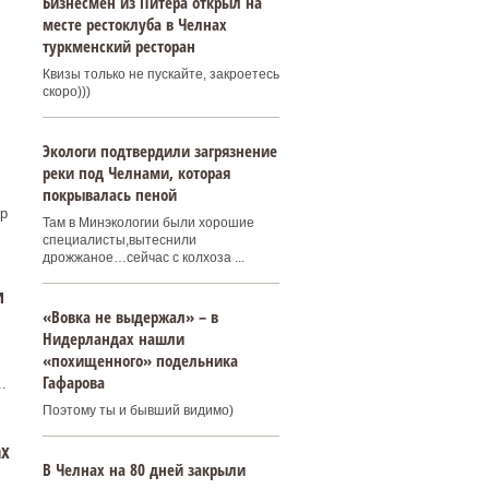
Бизнесмен из Питера открыл на
месте рестоклуба в Челнах
туркменский ресторан
Квизы только не пускайте, закроетесь
скоро)))
Экологи подтвердили загрязнение
реки под Челнами, которая
покрывалась пеной
р
Там в Минэкологии были хорошие
специалисты,вытеснили
дрожжаное…сейчас с колхоза ...
и
«Вовка не выдержал» – в
Нидерландах нашли
«похищенного» подельника
Гафарова
.
Поэтому ты и бывший видимо)
ах
В Челнах на 80 дней закрыли