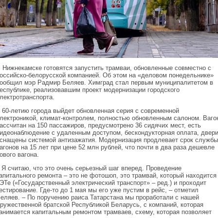
 Нижнекамске готовятся запустить трамваи, обновленные совместно с
оссийско‑белорусской компанией. Об этом на «деловом понедельнике»
ообщил мэр Радмир Беляев. Химград стал первым муниципалитетом в
еспублике, реализовавшим проект модернизации городского
лектротранспорта.
 60-летию города выйдет обновленная серия с современной
лектроникой, климат-контролем, полностью обновленным салоном. Ваго
ассчитан на 150 пассажиров, предусмотрено 36 сидячих мест, есть
идеонаблюдение с удаленным доступом, бескондукторная оплата, двер
снащены системой антизажатия. Модернизация продлевает срок службы
агонов на 15 лет при цене 52 млн рублей, что почти в два раза дешевле
ового вагона.
 Я считаю, что это очень серьезный шаг вперед. Проведение
апитального ремонта – это не фотошоп, это трамвай, который находится
ЭТе («Государственный электрический транспорт» – ред.) и проходит
естирование. Где-то до 1 мая мы его уже пустим в рейс, – отметил
еляев. – По поручению раиса Татарстана мы проработали с нашей
ружественной братской Республикой Беларусь, с компаний, которая
анимается капитальным ремонтом трамваев, схему, которая позволяет