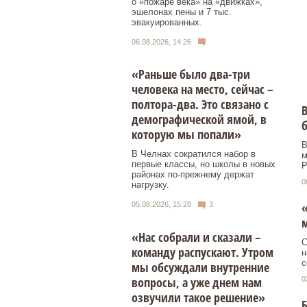
о «пожаре века» на «движках»,
эшелонах пены и 7 тыс.
эвакуированных.
06.08.2026, 14:26
«Раньше было два-три
человека на место, сейчас –
полтора-два. Это связано с
В
демографической ямой, в
б
которую мы попали»
В
В Челнах сократился набор в
м
первые классы, но школы в новых
Р
районах по-прежнему держат
0
нагрузку.
«
05.08.2026, 15:28
3
м
«Нас собрали и сказали –
С
команду распускают. Утром
н
с
мы обсуждали внутренние
вопросы, а уже днем нам
0
озвучили такое решение»
Б