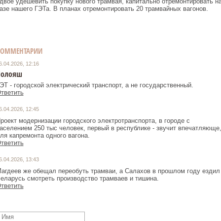
двое удешевить покупку нового трамвая, капитально отремонтировать н
азе нашего ГЭТа. В планах отремонтировать 20 трамвайных вагонов.
КОММЕНТАРИИ
6.04.2026, 12:16
Лолояш
ЭТ - городской электрический транспорт, а не государственный.
тветить
6.04.2026, 12:45
роект модернизации городского электротранспорта, в городе с
аселением 250 тыс человек, первый в республике - звучит впечатляюще
ля капремонта одного вагона.
тветить
6.04.2026, 13:43
агдеев же обещал переобуть трамваи, а Салахов в прошлом году ездил
еларусь смотреть производство трамваев и тишина.
тветить