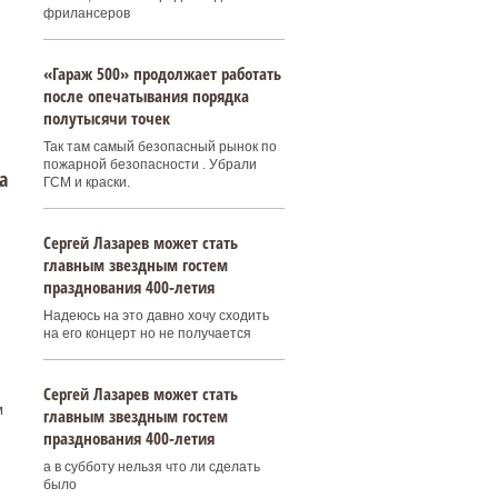
фрилансеров
«Гараж 500» продолжает работать
после опечатывания порядка
полутысячи точек
Так там самый безопасный рынок по
пожарной безопасности . Убрали
а
ГСМ и краски.
Сергей Лазарев может стать
главным звездным гостем
празднования 400‑летия
Надеюсь на это давно хочу сходить
на его концерт но не получается
Сергей Лазарев может стать
м
главным звездным гостем
празднования 400‑летия
а в субботу нельзя что ли сделать
было