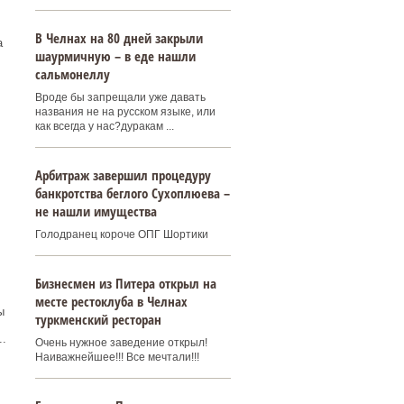
В Челнах на 80 дней закрыли
а
шаурмичную – в еде нашли
сальмонеллу
Вроде бы запрещали уже давать
названия не на русском языке, или
как всегда у нас?дуракам ...
Арбитраж завершил процедуру
банкротства беглого Сухоплюева –
не нашли имущества
Голодранец короче ОПГ Шортики
Бизнесмен из Питера открыл на
месте рестоклуба в Челнах
ы
туркменский ресторан
.
Очень нужное заведение открыл!
Наиважнейшее!!! Все мечтали!!!