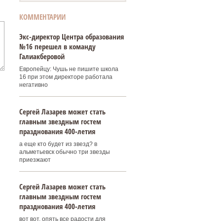
КОММЕНТАРИИ
Экс-директор Центра образования
№16 перешел в команду
Галиакберовой
Европейцу: Чушь не пишите школа
16 при этом директоре работала
негативно
Сергей Лазарев может стать
главным звездным гостем
празднования 400‑летия
а еще кто будет из звезд? в
альметьевск обычно три звезды
приезжают
Сергей Лазарев может стать
главным звездным гостем
празднования 400‑летия
вот вот, опять все радости для