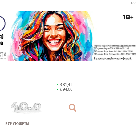
$ 81,41
€ 94,06
ВСЕ СЮЖЕТЫ