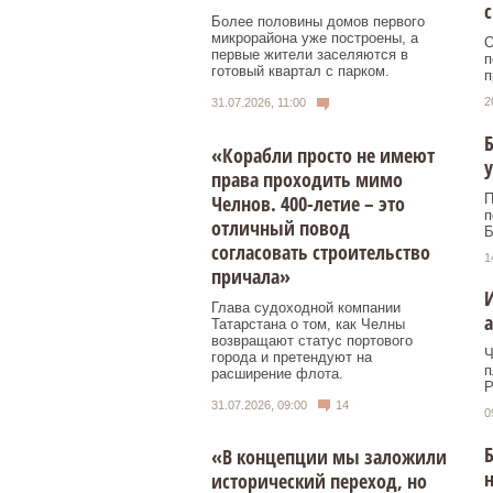
с
Более половины домов первого
микрорайона уже построены, а
О
первые жители заселяются в
п
готовый квартал с парком.
п
2
31.07.2026, 11:00
Б
«Корабли просто не имеют
у
права проходить мимо
Челнов. 400-летие – это
П
п
отличный повод
Б
согласовать строительство
1
причала»
Глава судоходной компании
а
Татарстана о том, как Челны
возвращают статус портового
Ч
города и претендуют на
п
расширение флота.
Р
31.07.2026, 09:00
14
0
Б
«В концепции мы заложили
исторический переход, но