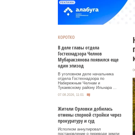
РЕКЛАМА
КОРОТКО
В деле главы отдела
Гостехнадзора Челнов
Мубаракзянова появился еще
один эпизод
0
В уголовном деле начальника
отдела Гостехнадзора по
Набережным Челнам и
Тукаевскому району Ильнара ...
07.08.2026, 11:01
Жители Орловки добилась
отмены спорной стройки через
прокуратуру и суд
Исполком аннулировал
постановление о переводе земли