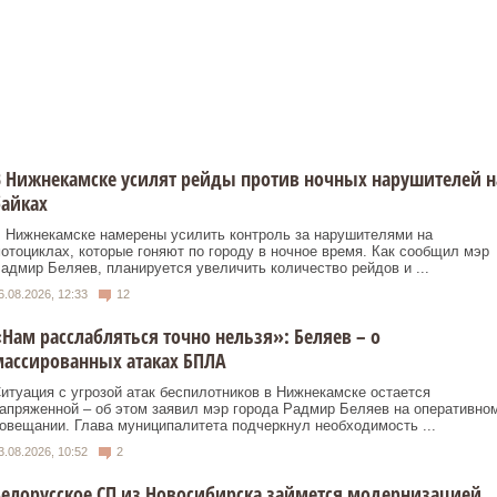
 Нижнекамске усилят рейды против ночных нарушителей н
айках
 Нижнекамске намерены усилить контроль за нарушителями на
отоциклах, которые гоняют по городу в ночное время. Как сообщил мэр
адмир Беляев, планируется увеличить количество рейдов и ...
6.08.2026, 12:33
12
Нам расслабляться точно нельзя»: Беляев – о
ассированных атаках БПЛА
итуация с угрозой атак беспилотников в Нижнекамске остается
апряженной – об этом заявил мэр города Радмир Беляев на оперативно
овещании. Глава муниципалитета подчеркнул необходимость ...
3.08.2026, 10:52
2
елорусское СП из Новосибирска займется модернизацией