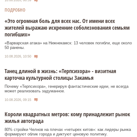
10.08.2026, 08:39
ПОДРОБНО
«Это огромная боль для всех нас. От имени всех
жителей выражаю искренние соболезнования семьям
погибших»
«Варварская атака» на Нижнекамск: 13 человек погибли, еще около
50 ранены.
10.08.2026, 10:50
Танец длиной в жизнь: «Терпсихора» - визитная
карточка культурной столицы Закамья
Почему «Терпсихора», генерируя фантастические идеи, не всегда
может реализовать задуманное.
10.08.2026, 09:15
Короли квадратных метров: кому принадлежит рынок
жилья автограда
80% стройки Челнов на плечах «четырех китов»: как лидеры рынка
формируют облик города и диктуют ценовую политику.