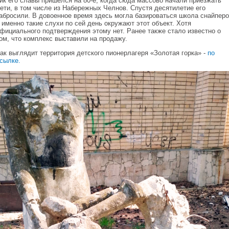
ик его славы пришелся на 80-е, когда сюда массово начали приезжать
ети, в том числе из Набережных Челнов. Спустя десятилетие его
абросили. В довоенное время здесь могла базироваться школа снайперо
 именно такие слухи по сей день окружают этот объект. Хотя
фициального подтверждения этому нет. Ранее также стало известно о
ом, что комплекс выставили на продажу.
ак выглядит территория детского пионерлагеря «Золотая горка» -
по
сылке.