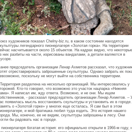
оюз художников показал Chelny-biz.ru, в каком состоянии находятся
кульптуры легендарного пионерлагеря «Золотая горка». На территории
ейчас насчитывается около 15 объектов. На кадрах видно, что некоторы
з них разбиты на части, изрисованы вандалами, а детали валяются в
усоре.
анее председатель организации Ленар Ахметов рассказал, что художни
отят отреставрировать заброшенные скульптуры. Однако забрать их пок
евозможно, поскольку не могут выйти на собственника территории.
 Территория разделена на несколько организаций. Мы интересовались у
торожей. Кто-то говорил, что возможно это участок нацпарка «Нижняя
ама». Я написал им, жду ответа. Возможно, и не они. Мы ищем
обственников, - рассказал председатель организации Ленар Ахметов. – 
ас появилась мысль восстановить скульптуры и установить их в городе.
амять о «Золотой горке» у многих еще осталась. Я сам был в этом
ионерлагере, и мой братишка любил туда ездить. Это история нашего
орода. Мы, конечно, ее не видим, скульптуры заброшены в лесу. Они
огли бы радовать нас в городе.
 пионерлагеря богатая история: его официально открыли в 1966-м году, 