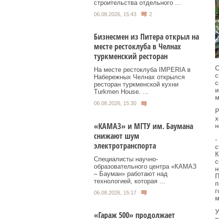
строительства отдельного ...
06.08.2026, 15:43
2
Бизнесмен из Питера открыл на
месте рестоклуба в Челнах
туркменский ресторан
С
На месте рестоклуба IMPERIA в
с
Набережных Челнах открылся
с
ресторан туркменской кухни
и
Turkmen House. ...
м
06.08.2026, 15:30
Р
х
«КАМАЗ» и МГТУ им. Баумана
н
снижают шум
-
электротранспорта
с
К
Специалисты научно-
с
образовательного центра «КАМАЗ
н
– Бауман» работают над
П
технологией, которая ...
п
г
06.08.2026, 15:17
м
У
«Гараж 500» продолжает