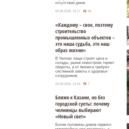
отсутствия денег.
04.08.2026, 16:17
69
«Каждому – свое, поэтому
строительство
промышленных объектов –
это наша судьба, это наш
образ жизни»
В Челнах чаще строят цеха и
склады, рынок новостроек теряет
обороты, а от бизнеса требуют
системной заботы о здоровье
сотрудников.
03.08.2026, 13:44
7
Ближе к Казани, но без
городской суеты: почему
челнинцы выбирают
«Новый свет»
Более половины домов первого
микрорайона уже построены, а