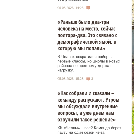
06.08.2026, 14:26
«Раньше было два-три
человека на место, сейчас –
полтора-два. Это связано с
демографической ямой, в
которую мы попали»
В Челнах сократился набор в
первые классы, но школы в новых
районах по-прежнему держат
нагрузку.
05.08.2026, 15:28
3
«Нас собрали и сказали –
команду распускают. Утром
мы обсуждали внутренние
вопросы, а уже днем нам
озвучили такое решение»
ХК «Челны» – все? Команда берет
паузу на один сезон из-за