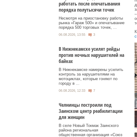
п
работать после опечатывания
д
порядка полутысячи точек
з
–
Несмотря на приостановку работы
о
рынка «Гараж 500» и опечатывание
т
порядка 500 торговых точек, ...
К
06.08.2026, 13:55
3
с
В Нижнекамске усилят рейды
против ночных нарушителей на
байках
В Нижнекамске намерены усилить
контроль за нарушителями на
мотоциклах, которые гоняют по
городу в ...
06.08.2026, 12:33
7
Челнинцы построили под
Заинском центр реабилитации
для женщин
В селе Новый Токмак Заинского
района региональная
общественная организация «Союз