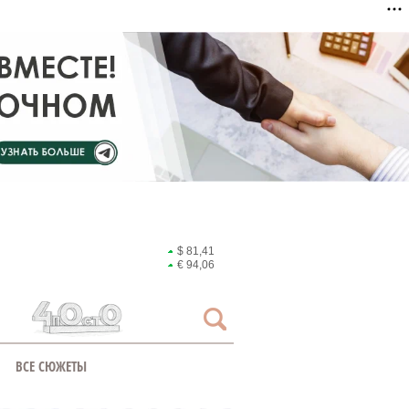
$ 81,41
€ 94,06
ВСЕ СЮЖЕТЫ