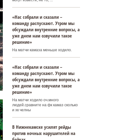
могут извести, не то, ...
«Нас собрали и сказали –
команду распускают. Утром мы
обсуждали внутренние вопросы, а
уже днем нам озвучили такое
решение»
На матчи камаза меньше ходило.
«Нас собрали и сказали –
команду распускают. Утром мы
обсуждали внутренние вопросы, а
уже днем нам озвучили такое
решение»
На матчи ходило оч.много
людей.сравните на фк камаз сколько
и хк челны
В Нижнекамске усилят рейды
против ночных нарушителей на
байках