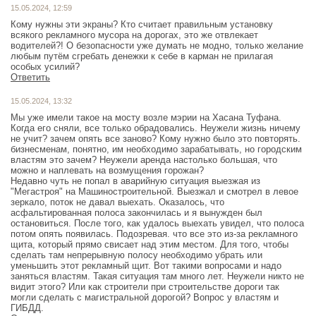
15.05.2024, 12:59
Кому нужны эти экраны? Кто считает правильным установку
всякого рекламного мусора на дорогах, это же отвлекает
водителей?! О безопасности уже думать не модно, только желание
любым путём сгребать денежки к себе в карман не прилагая
Ответить
15.05.2024, 13:32
Мы уже имели такое на мосту возле мэрии на Хасана Туфана.
Когда его сняли, все только обрадовались. Неужели жизнь ничему
не учит? зачем опять все заново? Кому нужно было это повторять.
бизнесменам, понятно, им необходимо зарабатывать, но городским
властям это зачем? Неужели аренда настолько большая, что
можно и наплевать на возмущения горожан?
Недавно чуть не попал в аварийную ситуация выезжая из
"Мегастроя" на Машиностроительной. Выезжал и смотрел в левое
зеркало, поток не давал выехать. Оказалось, что
асфальтированная полоса закончилась и я вынужден был
остановиться. После того, как удалось выехать увидел, что полоса
потом опять появилась. Подозревая. что все это из-за рекламного
щита, который прямо свисает над этим местом. Для того, чтобы
сделать там непрерывную полосу необходимо убрать или
уменьшить этот рекламный щит. Вот такими вопросами и надо
заняться властям. Такая ситуация там много лет. Неужели никто не
видит этого? Или как строители при строительстве дороги так
могли сделать с магистральной дорогой? Вопрос у властям и
ГИБДД.