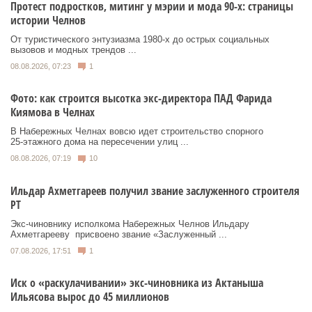
Протест подростков, митинг у мэрии и мода 90-х: страницы
истории Челнов
От туристического энтузиазма 1980‑х до острых социальных
вызовов и модных трендов ...
08.08.2026, 07:23
1
Фото: как строится высотка экс-директора ПАД Фарида
Киямова в Челнах
В Набережных Челнах вовсю идет строительство спорного
25‑этажного дома на пересечении улиц ...
08.08.2026, 07:19
10
Ильдар Ахметгареев получил звание заслуженного строителя
РТ
Экс‑чиновнику исполкома Набережных Челнов Ильдару
Ахметгарееву присвоено звание «Заслуженный ...
07.08.2026, 17:51
1
Иск о «раскулачивании» экс-чиновника из Актаныша
Ильясова вырос до 45 миллионов