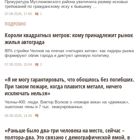
Прокуратура Муслюмовского района увеличила размер исковых
требований по гражданскому иску к бывшему ...
07.08.2026, 17:00
1
ПОДРОБНО
Короли квадратных метров: кому принадлежит рынок
жилья автограда
80% стройки Челнов на плечах «четырех китов»: как лидеры рынка
формируют облик города и диктуют ценовую политику.
07.08.2026, 15:04
2
«Я не могу гарантировать, что обошлось без погибших.
При таком пожаре, когда плавится металл, ничего
исключать нельзя»
Челны-400: люди. Виктор Волков о «пожаре века» на «движках»,
эшелонах пены и 7 тыс. эвакуированных.
06.08.2026, 14:26
«Раньше было два-три человека на место, сейчас –
полтора-два. Это связано с демографической ямой, в