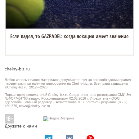
Если падел, то GAZPADEL: когда локация имеет значение
chelny-biz.ru
Любое использование материалов допускается только при соблюдении правил
перепечатки при наличии гиперссылки на Chelny-biz.ru. Все права защищены
©Chelny-biz.ru. 2012—2026.
Портал предпринимателей Chelny-biz.ru Свидетельство о регистрации СМИ Эл
№ФС77-64768 выдано Роскомнадзором 02.02.2016 г. Учредитель - ООО
«Деловой». Главный редактор – Ахметзянова Л. З. Контакты редакции: (8552)
450-575,
news@chelny-biz.ru
Дружите с нами