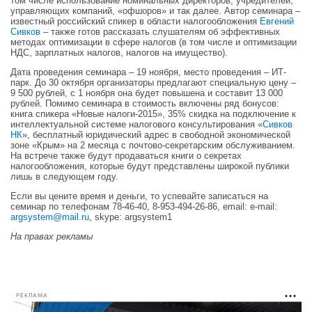
том числе использование номинальных директоров, учредителей,
управляющих компаний, «офшоров» и так далее. Автор семинара –
известный российский спикер в области налогообложения
Евгений
Сивков
– также готов рассказать слушателям об эффективных
методах оптимизации в сфере налогов (в том числе и оптимизации
НДС, зарплатных налогов, налогов на имущество).
Дата проведения семинара – 19 ноября, место проведения – ИТ-
парк. До 30 октября организаторы предлагают специальную цену –
9 500 рублей, с 1 ноября она будет повышена и составит 13 000
рублей. Помимо семинара в стоимость включены ряд бонусов:
книга спикера «Новые налоги-2015», 35% скидка на подключение к
интеллектуальной системе налогового консультирования «
Сивков
НК
», бесплатный юридический адрес в свободной экономической
зоне «Крым» на 2 месяца с почтово-секретарским обслуживанием.
На встрече также будут продаваться книги о секретах
налогообложения, которые будут представлены широкой публики
лишь в следующем году.
Если вы цените время и деньги, то успевайте записаться на
семинар по телефонам 78-46-40, 8-953-494-26-86, email: e-mail:
argsystem@mail.ru
, skype: argsystem1
На правах рекламы
РЕКЛАМА