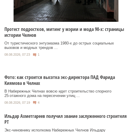
Протест подростков, митинг у мэрии и мода 90-х: страницы
истории Челнов
От туристического энтузиазма 1980‑х до острых социальных
вызовов и модных трендов ...
08.08.2026, 07:23
1
Фото: как строится высотка экс-директора ПАД Фарида
Киямова в Челнах
В Набережных Челнах вовсю идет строительство спорного
25‑этажного дома на пересечении улиц ...
08.08.2026, 07:19
4
Ильдар Ахметгареев получил звание заслуженного строителя
РТ
Экс‑чиновнику исполкома Набережных Челнов Ильдару