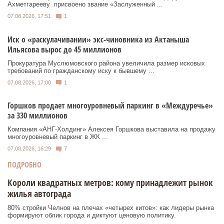
Ахметгарееву присвоено звание «Заслуженный ...
07.08.2026, 17:51
1
Иск о «раскулачивании» экс-чиновника из Актаныша
Ильясова вырос до 45 миллионов
Прокуратура Муслюмовского района увеличила размер исковых
требований по гражданскому иску к бывшему ...
07.08.2026, 17:00
1
Горшков продает многоуровневый паркинг в «Междуречье»
за 330 миллионов
Компания «АНГ-Холдинг» Алексея Горшкова выставила на продажу
многоуровневый паркинг в ЖК ...
07.08.2026, 16:29
7
ПОДРОБНО
Короли квадратных метров: кому принадлежит рынок
жилья автограда
80% стройки Челнов на плечах «четырех китов»: как лидеры рынка
формируют облик города и диктуют ценовую политику.