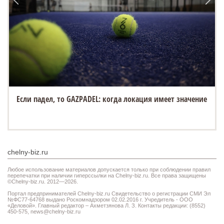
Если падел, то GAZPADEL: когда локация имеет значение
chelny-biz.ru
Любое использование материалов допускается только при соблюдении правил
перепечатки при наличии гиперссылки на Chelny-biz.ru. Все права защищены
©Chelny-biz.ru. 2012—2026.
Портал предпринимателей Chelny-biz.ru Свидетельство о регистрации СМИ Эл
№ФС77-64768 выдано Роскомнадзором 02.02.2016 г. Учредитель - ООО
«Деловой». Главный редактор – Ахметзянова Л. З. Контакты редакции: (8552)
450-575,
news@chelny-biz.ru