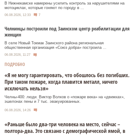
В Нижнекамске намерены усилить контроль за нарушителями на
мотоциклах, которые гоняют по городу в ...
06.08.2026, 12:33
7
Челнинцы построили под Заинском центр реабилитации для
женщин
В селе Новый Токмак Заинского района региональная
общественная организация «Союз добра» построила ...
06.08.2026, 11:27
ПОДРОБНО
«Я не могу гарантировать, что обошлось без погибших.
При таком пожаре, когда плавится металл, ничего
исключать нельзя»
Челны-400: люди. Виктор Волков о «пожаре века» на «движках»,
эшелонах пены и 7 тыс. эвакуированных.
06.08.2026, 14:26
«Раньше было два-три человека на место, сейчас –
полтора-два. Это связано с демографической ямой, в