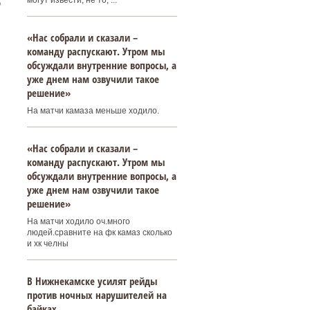
могут извести, не то, ...
о
«Нас собрали и сказали –
команду распускают. Утром мы
обсуждали внутренние вопросы, а
уже днем нам озвучили такое
решение»
На матчи камаза меньше ходило.
«Нас собрали и сказали –
команду распускают. Утром мы
обсуждали внутренние вопросы, а
уже днем нам озвучили такое
решение»
На матчи ходило оч.много
людей.сравните на фк камаз сколько
и хк челны
В Нижнекамске усилят рейды
против ночных нарушителей на
байках