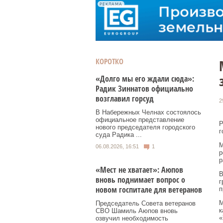
РЕКЛАМА
КОРОТКО
«Долго мы его ждали сюда»:
Радик Зиннатов официально
возглавил горсуд
2
В Набережных Челнах состоялось
официальное представление
Р
нового председателя городского
г
суда Радика ...
М
06.08.2026, 16:51
1
р
р
«Мест не хватает»: Аюпов
В
вновь поднимает вопрос о
г
новом госпитале для ветеранов
п
М
Председатель Совета ветеранов
к
СВО Шамиль Аюпов вновь
«
озвучил необходимость