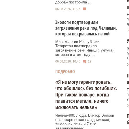
«
добра» построила ...
п
06.08.2026, 11:27
Н
п
Экологи подтвердили
д
загрязнение реки под Челнами,
0
которая покрывалась пеной
У
Минэкологии Республики
Татарстан подтвердило
В
загрязнение реки Иныш (Тунгуча),
M
которая в этом году ...
т
06.08.2026, 10:48
12
0
ПОДРОБНО
П
в
«Я не могу гарантировать,
что обошлось без погибших.
П
При таком пожаре, когда
п
у
плавится металл, ничего
0
исключать нельзя»
П
Челны-400: люди. Виктор Волков
о «пожаре века» на «движках»,
б
эшелонах пены и 7 тыс.
эвакуированных.