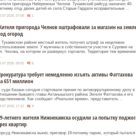
ителя пригорода Набережных Челнов. Тукаевский райсуд назначил 40-
етнему отцу двоих детей из села Старые Гардали исправительные ...
6.07.2026, 07:08
1
ителя пригорода Челнов оштрафовали за магазин на земл
од огород
 Тукаевском районе местный житель получил штраф за нецелевое
спользование земли. У мужчины в собственности участок в Суровке на
л. Чехова, на котором он развернул торговлю. Территория тем временем
.
5.07.2026, 09:02
6
рокуратура требует немедленно изъять активы Фаттахова
а 651 миллион
 суде Казани сегодня стартовали прения по антикоррупционному делу в
тношении бывшего главы Актанышского района Энгеля Фаттахова и его
одственников. Как сообщает «Реальное время», представитель ...
4.07.2026, 17:22
9
9-летнего жителя Нижнекамска осудили за попытку поджог
рех квартир
орсуд Нижнекамска вынес приговор 19-летнему парню, который пытался