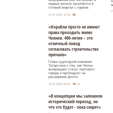
п
первые жители заселяются в
м
готовый квартал с парком.
2
31.07.2026, 11:00
«Корабли просто не имеют
права проходить мимо
Челнов. 400-летие – это
отличный повод
согласовать строительство
причала»
Глава судоходной компании
Татарстана о том, как Челны
возвращают статус портового
города и претендуют на
расширение флота.
31.07.2026, 09:00
14
«В концепции мы заложили
исторический переход, но
что это будет - пока секрет»