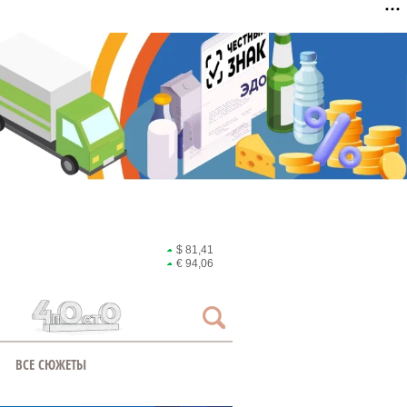
$ 81,41
€ 94,06
ВСЕ СЮЖЕТЫ