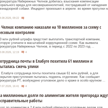
рокуратура Набережных Челнов добилась взыскания компенсации
орального вреда для несовершеннолетней, пострадавшей от нападения
езнадзорной собаки. Инцидент произошел в апреле: во время прогулки н
.
4.08.2026, 09:22
 Челнах компанию наказали на 10 миллионов за схему с
весовым контролем
0 млн рублей штрафа предстоит выплатить транспортной компании,
оторую уличили в масштабной коррупционной схеме. Как выявила
рокуратура Набережных Челнов, в период с 2022 по 2023 год ...
3.08.2026, 12:19
4
отрудница почты в Елабуге похитила 61 миллион и
ыталась сжечь улики
 Елабуге сотрудница почты похитила свыше 61 млн рублей, а для
окрытия преступления пыталась поджечь отделение. Как сообщает
рокуратура РТ, возбуждено уголовное дело о краже в особо крупном ...
7.07.2026, 16:41
4
а миллионные долги по алиментам жителя пригорода жду
исправительные работы
олг по алиментам в 2,4 млн рублей обернулся уголовным делом для