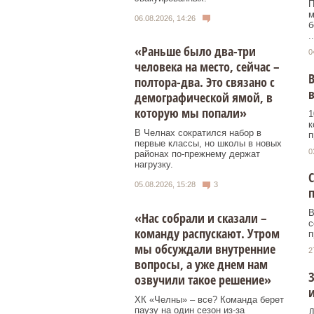
П
м
06.08.2026, 14:26
б
..
«Раньше было два-три
0
человека на место, сейчас –
В
полтора-два. Это связано с
демографической ямой, в
которую мы попали»
1
к
В Челнах сократился набор в
п
первые классы, но школы в новых
0
районах по-прежнему держат
нагрузку.
С
05.08.2026, 15:28
3
п
В
«Нас собрали и сказали –
с
команду распускают. Утром
п
мы обсуждали внутренние
2
вопросы, а уже днем нам
З
озвучили такое решение»
ХК «Челны» – все? Команда берет
паузу на один сезон из-за
Д