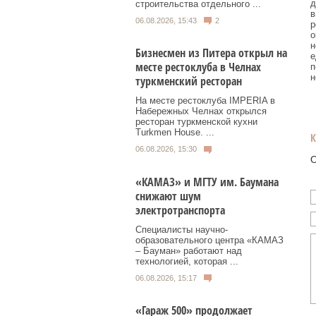
д
строительства отдельного ...
в
06.08.2026, 15:43
2
р
о
н
Бизнесмен из Питера открыл на
е
месте рестоклуба в Челнах
п
н
туркменский ресторан
На месте рестоклуба IMPERIA в
Набережных Челнах открылся
ресторан туркменской кухни
Turkmen House. ...
06.08.2026, 15:30
О
«КАМАЗ» и МГТУ им. Баумана
снижают шум
электротранспорта
Специалисты научно-
образовательного центра «КАМАЗ
– Бауман» работают над
технологией, которая ...
06.08.2026, 15:17
«Гараж 500» продолжает