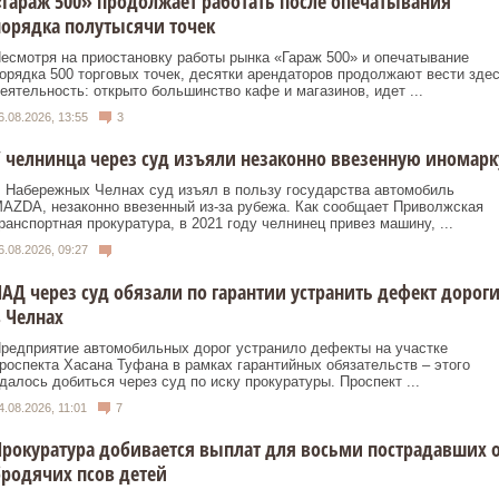
Гараж 500» продолжает работать после опечатывания
орядка полутысячи точек
есмотря на приостановку работы рынка «Гараж 500» и опечатывание
орядка 500 торговых точек, десятки арендаторов продолжают вести зде
еятельность: открыто большинство кафе и магазинов, идет ...
6.08.2026, 13:55
3
 челнинца через суд изъяли незаконно ввезенную иномарк
 Набережных Челнах суд изъял в пользу государства автомобиль
AZDA, незаконно ввезенный из‑за рубежа. Как сообщает Приволжская
ранспортная прокуратура, в 2021 году челнинец привез машину, ...
6.08.2026, 09:27
АД через суд обязали по гарантии устранить дефект дорог
 Челнах
редприятие автомобильных дорог устранило дефекты на участке
роспекта Хасана Туфана в рамках гарантийных обязательств – этого
далось добиться через суд по иску прокуратуры. Проспект ...
4.08.2026, 11:01
7
рокуратура добивается выплат для восьми пострадавших 
родячих псов детей