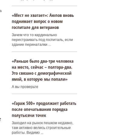
а
«Мест не хватает»: Аюпов вновь
поднимает вопрос о новом
госпитале для ветеранов
Зачем что то кардинально
перестраивать под госпиталь, если
здание перинаталки ...
«Раньше было два-три человека
на место, сейчас – полтора-два.
Это связано с демографической
ямой, в которую мы попали»
А вы проверьте
«Гараж 500» продолжает работать
после опечатывания порядка
полутысячи точек
т
Заходил на рынок пешком недавно,
там активно велись строительные
работы. Видимо ...