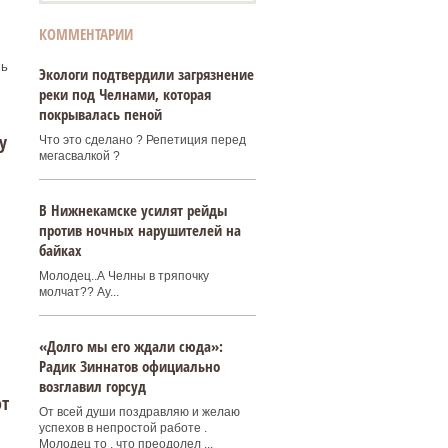
КОММЕНТАРИИ
сь
Экологи подтвердили загрязнение
реки под Челнами, которая
покрывалась пеной
у
Что это сделано ? Репетиция перед
мегасвалкой ?
В Нижнекамске усилят рейды
против ночных нарушителей на
байках
и
Молодец..А Челны в тряпочку
молчат?? Ау...
«Долго мы его ждали сюда»:
Радик Зиннатов официально
возглавил горсуд
от
От всей души поздравляю и желаю
успехов в непростой работе .
Молодец то , что преодолел ...