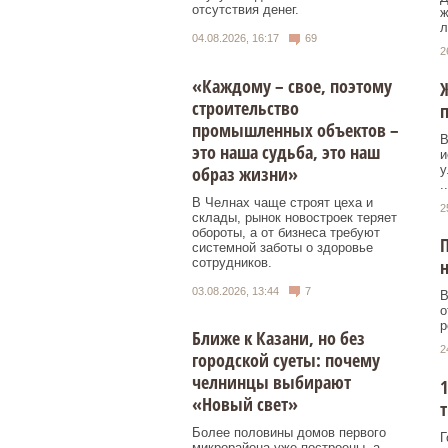
отсутствия денег.
ж
л
04.08.2026, 16:17
69
2
«Каждому – свое, поэтому
Ж
строительство
п
промышленных объектов –
В
это наша судьба, это наш
и
образ жизни»
у
..
В Челнах чаще строят цеха и
2
склады, рынок новостроек теряет
обороты, а от бизнеса требуют
П
системной заботы о здоровье
сотрудников.
н
03.08.2026, 13:44
7
В
о
р
Ближе к Казани, но без
2
городской суеты: почему
челнинцы выбирают
1
«Новый свет»
т
Более половины домов первого
Г
микрорайона уже построены, а