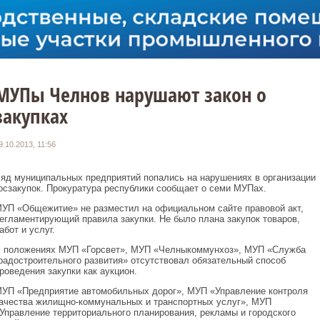
МУПы Челнов нарушают закон о
закупках
9.10.2013, 11:56
яд муниципальных предприятий попались на нарушениях в организации
осзакупок. Прокуратура республики сообщает о семи МУПах.
УП «Общежитие» не разместил на официальном сайте правовой акт,
егламентирующий правила закупки. Не было плана закупок товаров,
абот и услуг.
 положениях МУП «Горсвет», МУП «Челныкоммунхоз», МУП «Служба
радостроительного развития» отсутствовал обязательный способ
роведения закупки как аукцион.
УП «Предприятие автомобильных дорог», МУП «Управление контроля
ачества жилищно-коммунальных и транспортных услуг», МУП
Управление территориального планирования, рекламы и городского