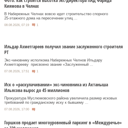
Фото: как строится высотка экс-директора ПАД Фарида
Киямова в Челнах
В Набережных Челнах вовсю идет строительство спорного
25‑этажного дома на пересечении улиц ...
08.08.2026, 07:19
1
Ильдар Ахметгареев получил звание заслуженного строителя
РТ
Экс‑чиновнику исполкома Набережных Челнов Ильдару
Ахметгарееву присвоено звание «Заслуженный ...
07.08.2026, 17:51
1
Иск о «раскулачивании» экс-чиновника из Актаныша
Ильясова вырос до 45 миллионов
Прокуратура Муслюмовского района увеличила размер исковых
требований по гражданскому иску к бывшему ...
07.08.2026, 17:00
Горшков продает многоуровневый паркинг в «Междуречье»