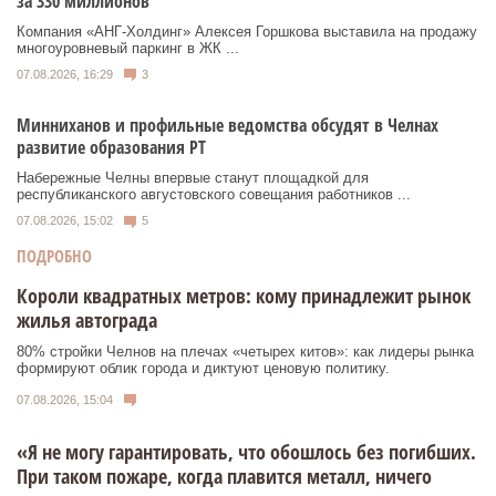
за 330 миллионов
Компания «АНГ-Холдинг» Алексея Горшкова выставила на продажу
многоуровневый паркинг в ЖК ...
07.08.2026, 16:29
3
Минниханов и профильные ведомства обсудят в Челнах
развитие образования РТ
Набережные Челны впервые станут площадкой для
республиканского августовского совещания работников ...
07.08.2026, 15:02
5
ПОДРОБНО
Короли квадратных метров: кому принадлежит рынок
жилья автограда
80% стройки Челнов на плечах «четырех китов»: как лидеры рынка
формируют облик города и диктуют ценовую политику.
07.08.2026, 15:04
«Я не могу гарантировать, что обошлось без погибших.
При таком пожаре, когда плавится металл, ничего