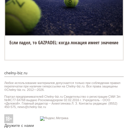
Если падел, то GAZPADEL: когда локация имеет значение
chelny-biz.ru
Любое использование материалов допускается только при соблюдении правил
перепечатки при наличии гиперссылки на Chelny-biz.ru. Все права защищены
©Chelny-biz.ru. 2012—2026.
Портал предпринимателей Chelny-biz.ru Свидетельство о регистрации СМИ Эл
№ФС77-64768 выдано Роскомнадзором 02.02.2016 г. Учредитель - ООО
«Деловой». Главный редактор – Ахметзянова Л. З. Контакты редакции: (8552)
450-575,
news@chelny-biz.ru
Дружите с нами