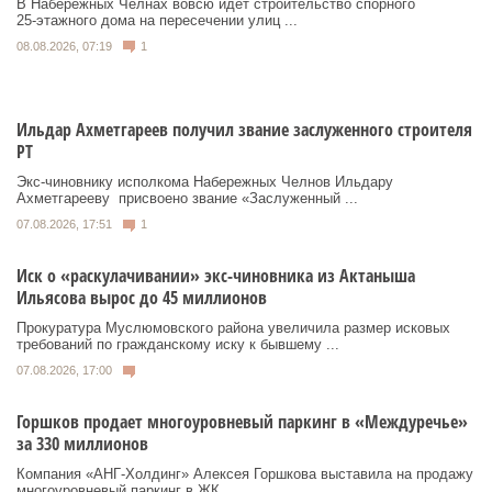
В Набережных Челнах вовсю идет строительство спорного
25‑этажного дома на пересечении улиц ...
08.08.2026, 07:19
1
Ильдар Ахметгареев получил звание заслуженного строителя
РТ
Экс‑чиновнику исполкома Набережных Челнов Ильдару
Ахметгарееву присвоено звание «Заслуженный ...
07.08.2026, 17:51
1
Иск о «раскулачивании» экс-чиновника из Актаныша
Ильясова вырос до 45 миллионов
Прокуратура Муслюмовского района увеличила размер исковых
требований по гражданскому иску к бывшему ...
07.08.2026, 17:00
Горшков продает многоуровневый паркинг в «Междуречье»
за 330 миллионов
Компания «АНГ-Холдинг» Алексея Горшкова выставила на продажу
многоуровневый паркинг в ЖК ...