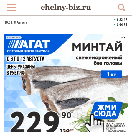
$ 82,17
10:04
, 8 Августа
€ 94,84
РЕКЛАМА