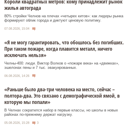
Короли квадратных метров: кому принадлежит рынок
жилья автограда
80% стройки Челнов на плечах «четырех китов»: как лидеры рынка
формируют облик города и диктуют ценовую политику.
07.08.2026, 15:04
«Я не могу гарантировать, что обошлось без погибших.
При таком пожаре, когда плавится металл, ничего
исключать нельзя»
Челны-400: люди. Виктор Волков о «пожаре века» на «движках»,
эшелонах пены и 7 тыс. эвакуированных.
06.08.2026, 14:26
«Раньше было два-три человека на место, сейчас –
полтора-два. Это связано с демографической ямой, в
которую мы попали»
В Челнах сократился набор в первые классы, но школы в новых
районах по-прежнему держат нагрузку.
05.08.2026, 15:28
3