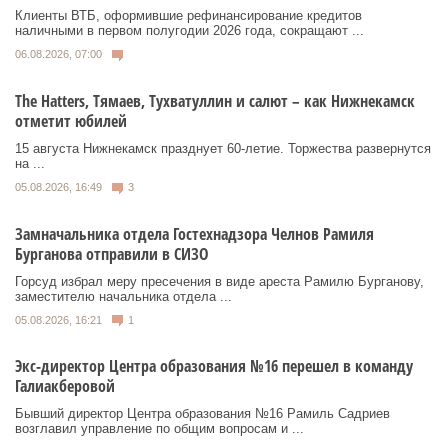
Клиенты ВТБ, оформившие рефинансирование кредитов
наличными в первом полугодии 2026 года, сокращают ...
06.08.2026, 07:00
Тhe Нatters, Тямаев, Тухватуллин и салют – как Нижнекамск
отметит юбилей
15 августа Нижнекамск празднует 60‑летие. Торжества развернутся
на ...
05.08.2026, 16:49
3
Замначальника отдела Гостехнадзора Челнов Рамиля
Бурганова отправили в СИЗО
Горсуд избрал меру пресечения в виде ареста Рамилю Бурганову,
заместителю начальника отдела ...
05.08.2026, 16:21
1
Экс-директор Центра образования №16 перешел в команду
Галиакберовой
Бывший директор Центра образования №16 Рамиль Садриев
возглавил управление по общим вопросам и ...