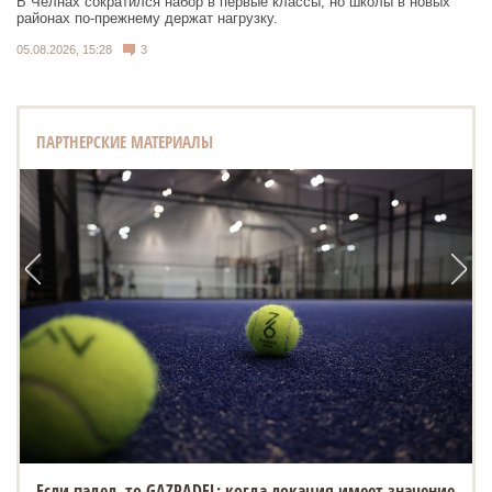
В Челнах сократился набор в первые классы, но школы в новых
районах по-прежнему держат нагрузку.
05.08.2026, 15:28
3
ПАРТНЕРСКИЕ МАТЕРИАЛЫ
Если падел, то GAZPADEL: когда локация имеет значение