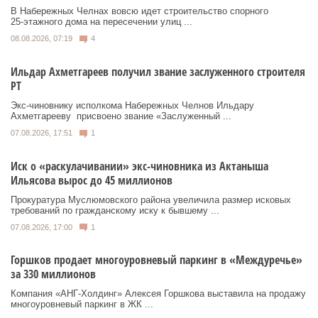
В Набережных Челнах вовсю идет строительство спорного
25‑этажного дома на пересечении улиц ...
08.08.2026, 07:19
4
Ильдар Ахметгареев получил звание заслуженного строителя
РТ
Экс‑чиновнику исполкома Набережных Челнов Ильдару
Ахметгарееву присвоено звание «Заслуженный ...
07.08.2026, 17:51
1
Иск о «раскулачивании» экс-чиновника из Актаныша
Ильясова вырос до 45 миллионов
Прокуратура Муслюмовского района увеличила размер исковых
требований по гражданскому иску к бывшему ...
07.08.2026, 17:00
1
Горшков продает многоуровневый паркинг в «Междуречье»
за 330 миллионов
Компания «АНГ-Холдинг» Алексея Горшкова выставила на продажу
многоуровневый паркинг в ЖК ...