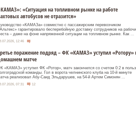
КАМАЗ»: «Ситуация на топливном рынке на работе
ахтовых автобусов не отразится»
уководство «КАМАЗа» совместно с пассажирским перевозчиком
Альтекс» гарантировало бесперебойную доставку сотрудников на рабоч
еста – даже на фоне напряженной ситуации на топливном рынке. Как ...
8.07.2026, 12:46
ретье поражение подряд – ФК «КАМАЗ» уступил «Ротору» 
домашнем матче
К «КАМАЗ» уступил ФК «Ротор», матч закончился со счетом 0:2 в польз
олгоградской команды. Гол в ворота челнинского клуба на 10-й минуте
атча реализовал Абу-Саид Эльдарушев, на 54-й Артем Симонян ...
8.07.2026, 07:31
12