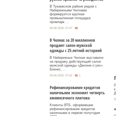
В Тукаевском районе рядом с
Набережными Челнами
формируется крупная
промышленная площадка:
промпарк ...
06.08.2026, 07:07
В Челнах за 20 миллионов
продают салон мужской
одежды с 25-летней историей
В Набережных Челнах выставили
на продажу действующий салон
мужской одежды «Джонни о`yes».
Бизнес, ...
06.08.2026, 07:02
1
П
Рефинансирование кредитов
к
наличными экономит четверть
Д
ежемесячного платежа
0
Клиенты ВТБ, оформившие
«
рефинансирование кредитов
наличными в первом полугодии