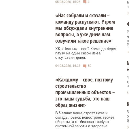
05.08.2026, 15:28
1
а
ч
0
«Нас собрали и сказали –
команду распускают. Утром
мы обсуждали внутренние
Р
вопросы, а уже днем нам
л
озвучили такое решение»
р
Р
ХК «Челны» – все? Команда берет
0
паузу на один сезон из-за
отсутствия денег.
04.08.2026, 16:17
59
4
«Каждому – свое, поэтому
т
строительство
н
промышленных объектов –
3
это наша судьба, это наш
Б
образ жизни»
3
В Челнах чаще строят цеха и
о
склады, рынок новостроек теряет
б
обороты, а от бизнеса требуют
системной заботы о здоровье
3