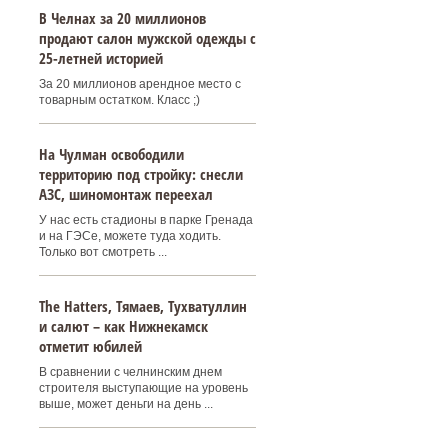
В Челнах за 20 миллионов
продают салон мужской одежды с
25-летней историей
За 20 миллионов арендное место с
товарным остатком. Класс ;)
На Чулман освободили
территорию под стройку: снесли
АЗС, шиномонтаж переехал
У нас есть стадионы в парке Гренада
и на ГЭСе, можете туда ходить.
Только вот смотреть ...
Тhe Нatters, Тямаев, Тухватуллин
и салют – как Нижнекамск
отметит юбилей
В сравнении с челнинским днем
строителя выступающие на уровень
выше, может деньги на день ...