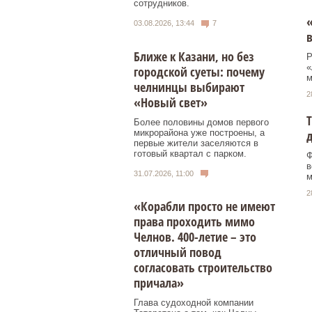
сотрудников.
«
03.08.2026, 13:44
7
в
Ближе к Казани, но без
Р
«
городской суеты: почему
м
челнинцы выбирают
2
«Новый свет»
Т
Более половины домов первого
микрорайона уже построены, а
первые жители заселяются в
готовый квартал с парком.
Ф
в
31.07.2026, 11:00
м
2
«Корабли просто не имеют
права проходить мимо
Челнов. 400-летие – это
отличный повод
согласовать строительство
причала»
Глава судоходной компании