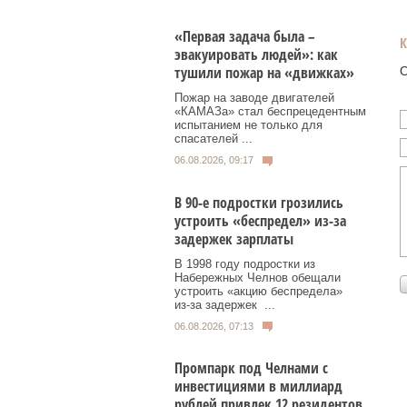
«Первая задача была –
эвакуировать людей»: как
тушили пожар на «движках»
О
Пожар на заводе двигателей
«КАМАЗа» стал беспрецедентным
испытанием не только для
спасателей ...
06.08.2026, 09:17
В 90-е подростки грозились
устроить «беспредел» из-за
задержек зарплаты
В 1998 году подростки из
Набережных Челнов обещали
устроить «акцию беспредела»
из‑за задержек ...
06.08.2026, 07:13
Промпарк под Челнами с
инвестициями в миллиард
рублей привлек 12 резидентов