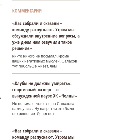
а
КОММЕНТАРИИ
«Нас собрали и сказали –
команду распускают. Утром мы
обсуждали внутренние вопросы, а
уже днем нам озвучили такое
решение»
никто никого не посылал, кроме
ваших негативных мыслей. Салахов
тут побольше живет, чем ...
«Клубы не должны умирать»:
спортивный эксперт – о
вынужденной паузе ХК «Челны»
у
Не понимаю, чего все на Салахова
накинулись. Ну наврятли это было
его решение. Денег нет ...
«Нас собрали и сказали –
команду распускают. Утром мы