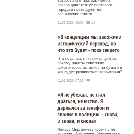
Татарстана о том, как Челны
возвращают статус портового
города и претендуют на
расширение флота.
31.07.2026, 09:00
14
«В концепции мы заложили
исторический переход, но
что это будет - пока секрет»
Что осталось от проекта центра,
почему работы советских
архитекторов остались на бумаге и
как будет развиваться территория?
31.07.2026, 07:00
«Я не убежал, не стал
драться, не мстил. Я
держался за телефон и
звонил в полицию – снова,
и снова, и снова»
Ленару Миргалиеву грозит 6 лет
колонии. Что говорил бизнесмен в