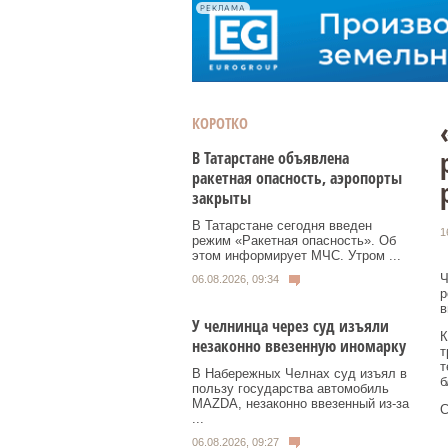
РЕКЛАМА
КОРОТКО
В Татарстане объявлена
ракетная опасность, аэропорты
закрыты
В Татарстане сегодня введен
1
режим «Ракетная опасность». Об
этом информирует МЧС. Утром ...
Ч
06.08.2026, 09:34
р
в
У челнинца через суд изъяли
К
незаконно ввезенную иномарку
т
т
В Набережных Челнах суд изъял в
б
пользу государства автомобиль
MAZDA, незаконно ввезенный из‑за
С
...
06.08.2026, 09:27