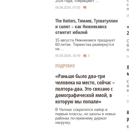
О
2026 года, сокращают ...
с
06.08.2026, 07:00
о
0
Тhe Нatters, Тямаев, Тухватуллин
«
и салют – как Нижнекамск
отметит юбилей
2
15 августа Нижнекамск празднует
О
60‑летие. Торжества развернутся
8
на ...
п
05.08.2026, 16:49
3
0
ПОДРОБНО
Х
«Раньше было два-три
человека на место, сейчас –
С
б
полтора-два. Это связано с
к
демографической ямой, в
..
которую мы попали»
0
В Челнах сократился набор в
первые классы, но школы в новых
р
районах по-прежнему держат
нагрузку.
К