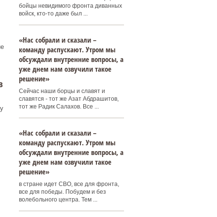
бойцы невидимого фронта диванных
войск, кто-то даже был ...
«Нас собрали и сказали –
ие
команду распускают. Утром мы
обсуждали внутренние вопросы, а
уже днем нам озвучили такое
решение»
в
Сейчас наши борцы и славят и
славятся - тот же Азат Абдрашитов,
тот же Радик Салахов. Все ...
у
«Нас собрали и сказали –
команду распускают. Утром мы
обсуждали внутренние вопросы, а
уже днем нам озвучили такое
решение»
в стране идет СВО, все для фронта,
все для победы. Побудем и без
волебольного центра. Тем ...