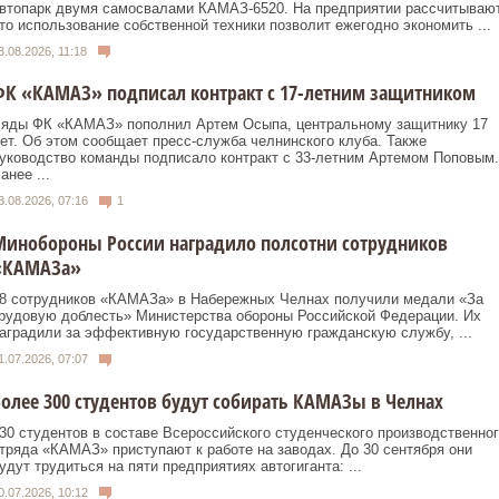
втопарк двумя самосвалами КАМАЗ-6520. На предприятии рассчитывают
то использование собственной техники позволит ежегодно экономить ...
3.08.2026, 11:18
ФК «КАМАЗ» подписал контракт с 17-летним защитником
яды ФК «КАМАЗ» пополнил Артем Осыпа, центральному защитнику 17
ет. Об этом сообщает пресс-служба челнинского клуба. Также
уководство команды подписало контракт с 33-летним Артемом Поповым.
анее ...
3.08.2026, 07:16
1
Минобороны России наградило полсотни сотрудников
«КАМАЗа»
8 сотрудников «КАМАЗа» в Набережных Челнах получили медали «За
рудовую доблесть» Министерства обороны Российской Федерации. Их
аградили за эффективную государственную гражданскую службу, ...
1.07.2026, 07:07
олее 300 студентов будут собирать КАМАЗы в Челнах
30 студентов в составе Всероссийского студенческого производственног
тряда «КАМАЗ» приступают к работе на заводах. До 30 сентября они
удут трудиться на пяти предприятиях автогиганта: ...
0.07.2026, 10:12