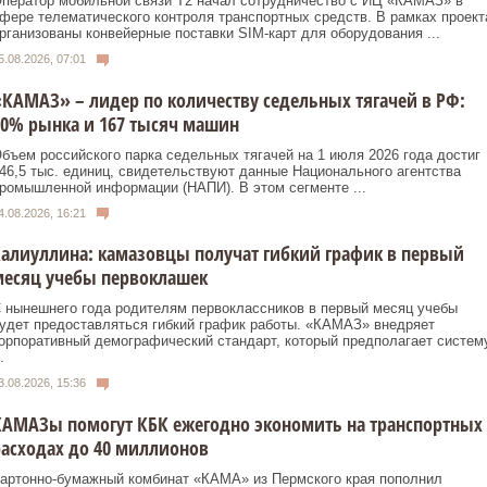
ператор мобильной связи T2 начал сотрудничество с ИЦ «КАМАЗ» в
фере телематического контроля транспортных средств. В рамках проект
рганизованы конвейерные поставки SIM‑карт для оборудования ...
5.08.2026, 07:01
КАМАЗ» – лидер по количеству седельных тягачей в РФ:
0% рынка и 167 тысяч машин
бъем российского парка седельных тягачей на 1 июля 2026 года достиг
46,5 тыс. единиц, свидетельствуют данные Национального агентства
ромышленной информации (НАПИ). В этом сегменте ...
4.08.2026, 16:21
алиуллина: камазовцы получат гибкий график в первый
месяц учебы первоклашек
 нынешнего года родителям первоклассников в первый месяц учебы
удет предоставляться гибкий график работы. «КАМАЗ» внедряет
орпоративный демографический стандарт, который предполагает систем
.
3.08.2026, 15:36
КАМАЗы помогут КБК ежегодно экономить на транспортных
асходах до 40 миллионов
артонно-бумажный комбинат «КАМА» из Пермского края пополнил