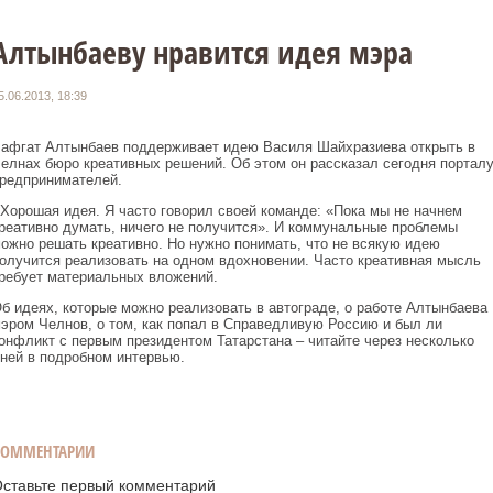
Алтынбаеву нравится идея мэра
5.06.2013, 18:39
афгат Алтынбаев поддерживает идею Василя Шайхразиева открыть в
елнах бюро креативных решений. Об этом он рассказал сегодня портал
редпринимателей.
 Хорошая идея. Я часто говорил своей команде: «Пока мы не начнем
реативно думать, ничего не получится». И коммунальные проблемы
ожно решать креативно. Но нужно понимать, что не всякую идею
олучится реализовать на одном вдохновении. Часто креативная мысль
ребует материальных вложений.
б идеях, которые можно реализовать в автограде, о работе Алтынбаева
эром Челнов, о том, как попал в Справедливую Россию и был ли
онфликт с первым президентом Татарстана – читайте через несколько
ней в подробном интервью.
КОММЕНТАРИИ
ставьте первый комментарий