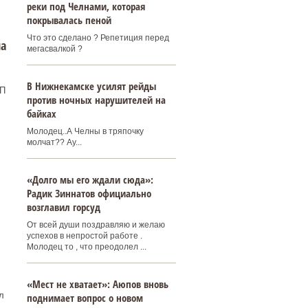
реки под Челнами, которая
покрывалась пеной
Что это сделано ? Репетиция перед
на
мегасвалкой ?
В Нижнекамске усилят рейды
ТП
против ночных нарушителей на
байках
Молодец..А Челны в тряпочку
молчат?? Ау...
«Долго мы его ждали сюда»:
Радик Зиннатов официально
возглавил горсуд
От всей души поздравляю и желаю
успехов в непростой работе .
Молодец то , что преодолел ...
«Мест не хватает»: Аюпов вновь
л
поднимает вопрос о новом