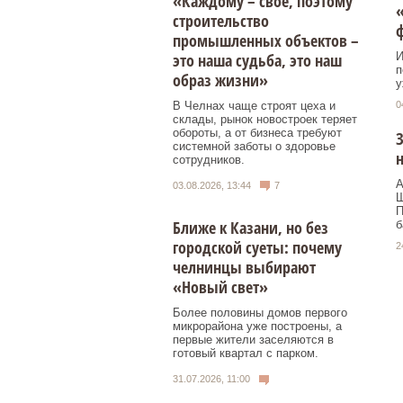
«Каждому – свое, поэтому
«
строительство
промышленных объектов –
это наша судьба, это наш
И
п
образ жизни»
у
В Челнах чаще строят цеха и
0
склады, рынок новостроек теряет
обороты, а от бизнеса требуют
З
системной заботы о здоровье
н
сотрудников.
А
03.08.2026, 13:44
7
Ш
П
Ближе к Казани, но без
б
городской суеты: почему
2
челнинцы выбирают
«Новый свет»
Более половины домов первого
микрорайона уже построены, а
первые жители заселяются в
готовый квартал с парком.
31.07.2026, 11:00