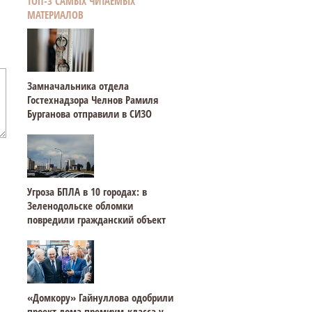
ТОП-3 САМЫХ ЧИТАЕМЫХ
МАТЕРИАЛОВ
Замначальника отдела
Гостехнадзора Челнов Рамиля
Бурганова отправили в СИЗО
Угроза БПЛА в 10 городах: в
Зеленодольске обломки
повредили гражданский объект
«Домкору» Гайнуллова одобрили
проект дома премиум-класса у