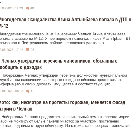
.
3.08.2026, 11:29
40
ногодетная скандалистка Агина Алтынбаева попала в ДТП 
М‑12
ногодетная треш-блогерша из Набережных Челнов Агина Алтынбаева
опала в аварию на М-12. У нее перелом позвонка, пишет Mash Iptash. Д
роизошло в Пестречинском районе: легковушка улетела в ...
2.05.2026, 17:42
23
 Челнах утвердили перечень чиновников, обязанных
ообщать о доходах
 Набережных Челнах утвержден перечень должностей муниципальной
лужбы, при назначении на которые граждане обязаны предоставлять
нформацию о своих доходах, имуществе и соответствующих ...
0.04.2026, 08:53
4
ото: как, несмотря на протесты горожан, меняется фасад
эрии в Челнах
 Набережных Челнах продолжается капитальный ремонт фасада мэрии.
абочие монтируют белые панели участок за участком, постепенно
крывая под ними старую облицовку. На каком этапе процесс – запечатле
.