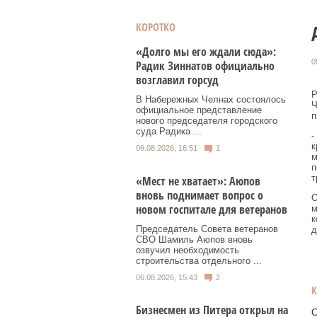
КОРОТКО
«Долго мы его ждали сюда»:
0
Радик Зиннатов официально
возглавил горсуд
Р
В Набережных Челнах состоялось
Ч
официальное представление
п
нового председателя городского
суда Радика ...
-
к
06.08.2026, 16:51
1
м
п
т
«Мест не хватает»: Аюпов
вновь поднимает вопрос о
О
новом госпитале для ветеранов
м
к
Председатель Совета ветеранов
д
СВО Шамиль Аюпов вновь
озвучил необходимость
строительства отдельного ...
06.08.2026, 15:43
2
Бизнесмен из Питера открыл на
О