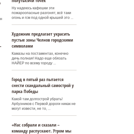
полутысячи точек
у
Ну надеюсь кафешки эти
пожароопасные разгонят, всё таки
огонь и гсм под одной крышей это ...
н
Художник предлагает украсить
пустые зоны Челнов городскими
–
символами
Камазы на постаментах, конечно
дичь полная! Надо еще обязать
НАЙЕР по всему городу ...
Город в пятый раз пытается
снести скандальный самострой у
парка Победы
Какой там долгострой убрать!
Арбузников с Первой дороги никак не
могут извести, не то, ...
«Нас собрали и сказали –
команду распускают. Утром мы