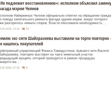
Не подлежит восстановлению»: исполком объяснил замен
фасада мэрии Челнов
сполком Набережных Челнов официально ответил на обращение гражда
о поводу капитального ремонта фасада здания мэрии, вокруг которого
же разгорелось немало споров. Власти обосновали необходимость ...
4.03.2026, 13:15
56
емлю экс-зятя Шайхразиева выставили на торги повторно 
е нашлось покупателей
рбитражный управляющий Фаниса Хамидуллина, бывшего зятя Василя
айхразиева, повторно выставил на торги земельный участок.
редыдущий аукцион, который проводится в рамках процедуры
анкротства ...
4.02.2026, 07:40
8