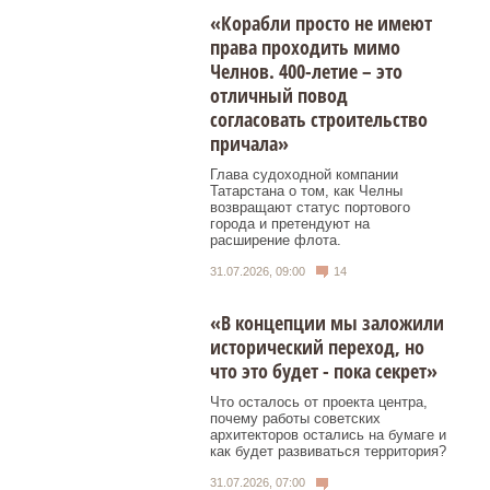
«Корабли просто не имеют
права проходить мимо
Челнов. 400-летие – это
отличный повод
согласовать строительство
причала»
Глава судоходной компании
Татарстана о том, как Челны
возвращают статус портового
города и претендуют на
расширение флота.
31.07.2026, 09:00
14
«В концепции мы заложили
исторический переход, но
что это будет - пока секрет»
Что осталось от проекта центра,
почему работы советских
архитекторов остались на бумаге и
как будет развиваться территория?
31.07.2026, 07:00