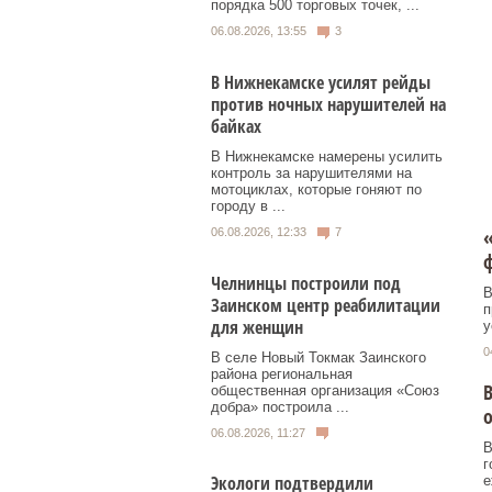
порядка 500 торговых точек, ...
06.08.2026, 13:55
3
В Нижнекамске усилят рейды
против ночных нарушителей на
байках
В Нижнекамске намерены усилить
контроль за нарушителями на
мотоциклах, которые гоняют по
городу в ...
«
06.08.2026, 12:33
7
ф
Челнинцы построили под
В
Заинском центр реабилитации
п
для женщин
у
0
В селе Новый Токмак Заинского
района региональная
общественная организация «Союз
добра» построила ...
06.08.2026, 11:27
В
г
Экологи подтвердили
е