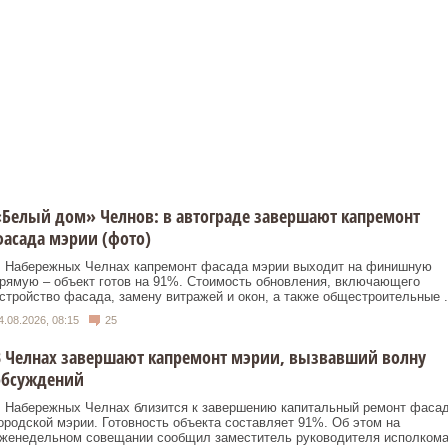
Белый дом» Челнов: в автограде завершают капремонт
асада мэрии (фото)
 Набережных Челнах капремонт фасада мэрии выходит на финишную
рямую – объект готов на 91%. Стоимость обновления, включающего
стройство фасада, замену витражей и окон, а также общестроительные .
4.08.2026, 08:15
25
В Челнах завершают капремонт мэрии, вызвавший волну
обсуждений
 Набережных Челнах близится к завершению капитальный ремонт фаса
ородской мэрии. Готовность объекта составляет 91%. Об этом на
женедельном совещании сообщил заместитель руководителя исполком