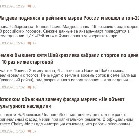
1.03.2026, 12:29
68
агдеев поднялся в рейтинге мэров России и вошел в топ-2
лава Набережных Челнов Наиль Магдеев занял 19 позицию среди мэров
8 российских городов. Свежие данные за январь–март приводятся в
сследовании ЦИК «Рейтинг» и Финансового университета при ...
6.03.2026, 15:40
17
емлю бывшего зятя Шайхразиева забрали с торгов по цене
 10 раз ниже стартовой
часток Фаниса Хамидуллина, бывшего зятя Василя Шайхразиева,
еализовали с торгов. Речь идет о земле в восемь соток в селе Калмаш
Тукаевский район), вид разрешенного использования – для ведения ...
6.03.2026, 17:02
10
сполком объяснил замену фасада мэрии: «Не объект
ультурного наследия»
сполком Набережных Челнов объяснил, почему не стал сохранять
ригинальный фасад мэрии при капитальном ремонте. В официальном
твете Chelny-biz.ru администрация отмечает, что работы обоснованы ...
0.03.2026, 17:00
57