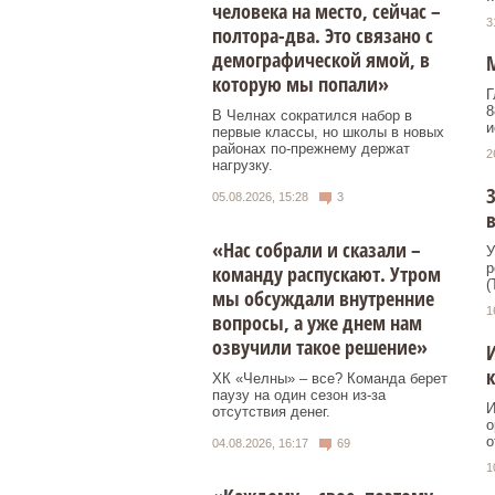
человека на место, сейчас –
3
полтора-два. Это связано с
демографической ямой, в
М
которую мы попали»
Г
8
В Челнах сократился набор в
и
первые классы, но школы в новых
районах по-прежнему держат
2
нагрузку.
З
05.08.2026, 15:28
3
в
«Нас собрали и сказали –
У
р
команду распускают. Утром
(
мы обсуждали внутренние
1
вопросы, а уже днем нам
озвучили такое решение»
И
к
ХК «Челны» – все? Команда берет
паузу на один сезон из-за
И
отсутствия денег.
о
о
04.08.2026, 16:17
69
1