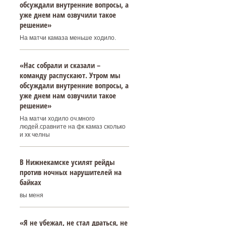
обсуждали внутренние вопросы, а
уже днем нам озвучили такое
решение»
На матчи камаза меньше ходило.
«Нас собрали и сказали –
команду распускают. Утром мы
обсуждали внутренние вопросы, а
уже днем нам озвучили такое
решение»
На матчи ходило оч.много
людей.сравните на фк камаз сколько
и хк челны
В Нижнекамске усилят рейды
против ночных нарушителей на
байках
вы меня
«Я не убежал, не стал драться, не