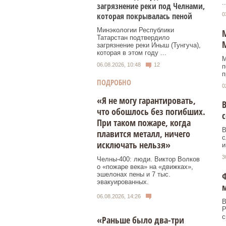
..
загрязнение реки под Челнами,
которая покрывалась пеной
0
Минэкологии Республики
М
Татарстан подтвердило
загрязнение реки Иныш (Тунгуча),
которая в этом году ...
М
06.08.2026, 10:48
12
п
п
ПОДРОБНО
0
«Я не могу гарантировать,
В
что обошлось без погибших.
с
При таком пожаре, когда
В
плавится металл, ничего
с
исключать нельзя»
и
3
Челны-400: люди. Виктор Волков
о «пожаре века» на «движках»,
Ф
эшелонах пены и 7 тыс.
эвакуированных.
м
06.08.2026, 14:26
В
Р
с
«Раньше было два-три
..