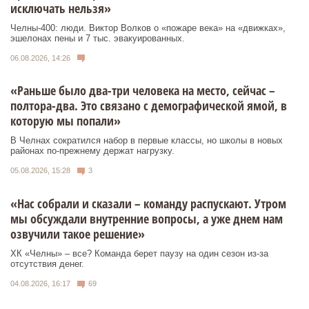
исключать нельзя»
Челны-400: люди. Виктор Волков о «пожаре века» на «движках»,
эшелонах пены и 7 тыс. эвакуированных.
06.08.2026, 14:26
«Раньше было два-три человека на место, сейчас –
полтора-два. Это связано с демографической ямой, в
которую мы попали»
В Челнах сократился набор в первые классы, но школы в новых
районах по-прежнему держат нагрузку.
05.08.2026, 15:28
3
«Нас собрали и сказали – команду распускают. Утром
мы обсуждали внутренние вопросы, а уже днем нам
озвучили такое решение»
ХК «Челны» – все? Команда берет паузу на один сезон из-за
отсутствия денег.
04.08.2026, 16:17
69