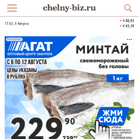
$ 80,93
17:52
, 6 Августа
€ 93,19
РЕКЛАМА