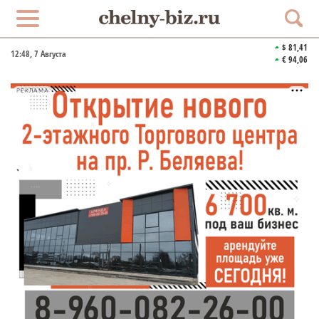
$ 81,41
12:48
, 7 Августа
€ 94,06
РЕКЛАМА