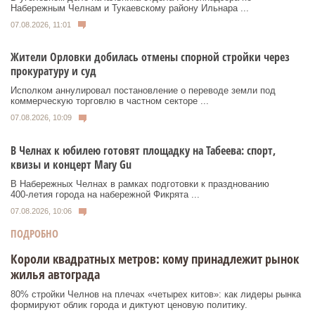
Набережным Челнам и Тукаевскому району Ильнара ...
07.08.2026, 11:01
Жители Орловки добилась отмены спорной стройки через
прокуратуру и суд
Исполком аннулировал постановление о переводе земли под
коммерческую торговлю в частном секторе ...
07.08.2026, 10:09
В Челнах к юбилею готовят площадку на Табеева: спорт,
квизы и концерт Mary Gu
В Набережных Челнах в рамках подготовки к празднованию
400‑летия города на набережной Фикрята ...
07.08.2026, 10:06
ПОДРОБНО
Короли квадратных метров: кому принадлежит рынок
жилья автограда
80% стройки Челнов на плечах «четырех китов»: как лидеры рынка
формируют облик города и диктуют ценовую политику.