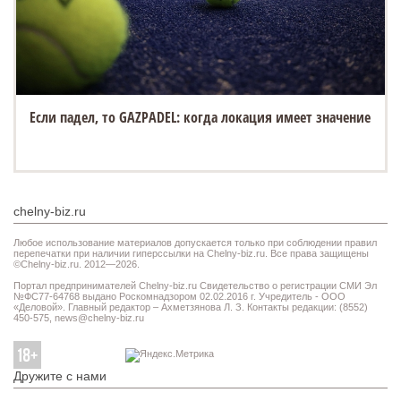
Если падел, то GAZPADEL: когда локация имеет значение
chelny-biz.ru
Любое использование материалов допускается только при соблюдении правил
перепечатки при наличии гиперссылки на Chelny-biz.ru. Все права защищены
©Chelny-biz.ru. 2012—2026.
Портал предпринимателей Chelny-biz.ru Свидетельство о регистрации СМИ Эл
№ФС77-64768 выдано Роскомнадзором 02.02.2016 г. Учредитель - ООО
«Деловой». Главный редактор – Ахметзянова Л. З. Контакты редакции: (8552)
450-575,
news@chelny-biz.ru
Дружите с нами