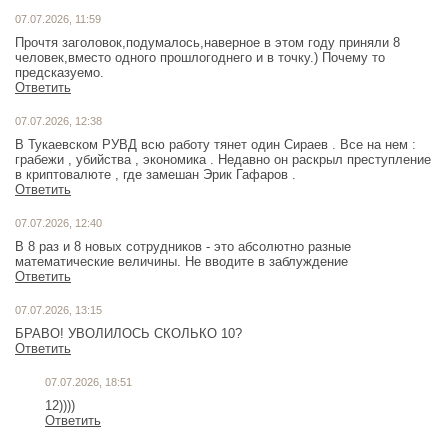
07.07.2026, 11:59
Прочтя заголовок,подумалось,наверное в этом году приняли 8
человек,вместо одного прошлогоднего и в точку.) Почему то
предсказуемо.
Ответить
07.07.2026, 12:38
В Тукаевском РУВД всю работу тянет один Сираев . Все на нем :
грабежи , убийства , экономика . Недавно он раскрыл преступление
в криптовалюте , где замешан Эрик Гафаров .
Ответить
07.07.2026, 12:40
В 8 раз и 8 новых сотрудников - это абсолютно разные
математические величины. Не вводите в заблуждение
Ответить
07.07.2026, 13:15
БРАВО! УВОЛИЛОСЬ СКОЛЬКО 10?
Ответить
07.07.2026, 18:51
12))))
Ответить