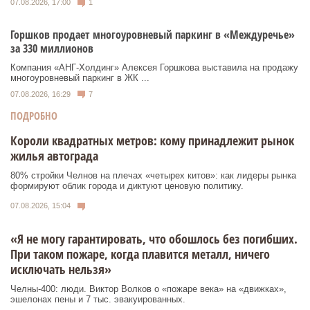
07.08.2026, 17:00
1
Горшков продает многоуровневый паркинг в «Междуречье»
за 330 миллионов
Компания «АНГ-Холдинг» Алексея Горшкова выставила на продажу
многоуровневый паркинг в ЖК ...
07.08.2026, 16:29
7
ПОДРОБНО
Короли квадратных метров: кому принадлежит рынок
жилья автограда
80% стройки Челнов на плечах «четырех китов»: как лидеры рынка
формируют облик города и диктуют ценовую политику.
07.08.2026, 15:04
«Я не могу гарантировать, что обошлось без погибших.
При таком пожаре, когда плавится металл, ничего
исключать нельзя»
Челны-400: люди. Виктор Волков о «пожаре века» на «движках»,
эшелонах пены и 7 тыс. эвакуированных.