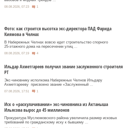
08.08.2026, 07:23
1
Фото: как строится высотка экс-директора ПАД Фарида
Киямова в Челнах
В Набережных Челнах вовсю идет строительство спорного
25‑этажного дома на пересечении улиц ...
08.08.2026, 07:19
4
Ильдар Ахметгареев получил звание заслуженного строителя
РТ
Экс‑чиновнику исполкома Набережных Челнов Ильдару
Ахметгарееву присвоено звание «Заслуженный ...
07.08.2026, 17:51
1
Иск о «раскулачивании» экс-чиновника из Актаныша
Ильясова вырос до 45 миллионов
Прокуратура Муслюмовского района увеличила размер исковых
требований по гражданскому иску к бывшему ...