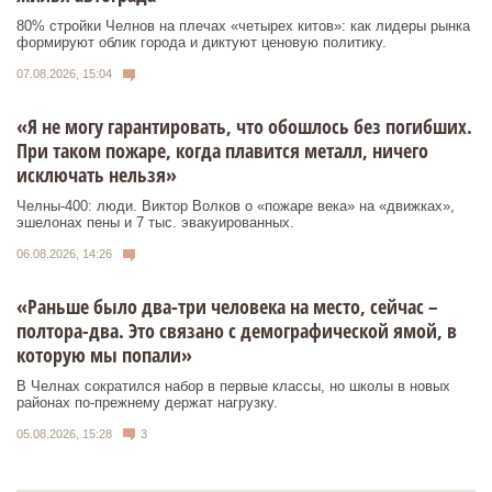
80% стройки Челнов на плечах «четырех китов»: как лидеры рынка
формируют облик города и диктуют ценовую политику.
07.08.2026, 15:04
«Я не могу гарантировать, что обошлось без погибших.
При таком пожаре, когда плавится металл, ничего
исключать нельзя»
Челны-400: люди. Виктор Волков о «пожаре века» на «движках»,
эшелонах пены и 7 тыс. эвакуированных.
06.08.2026, 14:26
«Раньше было два-три человека на место, сейчас –
полтора-два. Это связано с демографической ямой, в
которую мы попали»
В Челнах сократился набор в первые классы, но школы в новых
районах по-прежнему держат нагрузку.
05.08.2026, 15:28
3