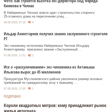
Фото: как строится высотка экс-директора ПАД Фарида
Киямова в Челнах
В Набережных Челнах вовсю идет строительство спорного
25‑этажного дома на пересечении улиц ...
08.08.2026, 07:19
4
Ильдар Ахметгареев получил звание заслуженного строителя
РТ
Экс‑чиновнику исполкома Набережных Челнов Ильдару
Ахметгарееву присвоено звание «Заслуженный ...
07.08.2026, 17:51
1
Иск о «раскулачивании» экс-чиновника из Актаныша
Ильясова вырос до 45 миллионов
Прокуратура Муслюмовского района увеличила размер исковых
требований по гражданскому иску к бывшему ...
07.08.2026, 17:00
1
ПОДРОБНО
Короли квадратных метров: кому принадлежит рынок
жилья автограда