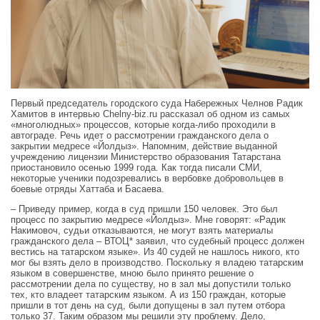
Первый председатель городского суда Набережных Челнов Радик
Хамитов в интервью Chelny‑biz.ru рассказал об одном из самых
«многолюдных» процессов, которые когда-либо проходили в
автограде. Речь идет о рассмотрении гражданского дела о
закрытии медресе «Йолдыз». Напомним, действие выданной
учреждению лицензии Министерство образования Татарстана
приостановило осенью 1999 года. Как тогда писали СМИ,
некоторые ученики подозревались в вербовке добровольцев в
боевые отряды Хаттаба и Басаева.
– Приведу пример, когда в суд пришли 150 человек. Это был
процесс по закрытию медресе «Йолдыз». Мне говорят: «Радик
Накимовоч, судьи отказываются, не могут взять материалы
гражданского дела – ВТОЦ* заявил, что судебный процесс должен
вестись на татарском языке». Из 40 судей не нашлось никого, кто
мог бы взять дело в производство. Поскольку я владею татарским
языком в совершенстве, мною было принято решение о
рассмотрении дела по существу, но в зал мы допустили только
тех, кто владеет татарским языком. А из 150 граждан, которые
пришли в тот день на суд, были допущены в зал путем отбора
только 37. Таким образом мы решили эту проблему. Дело,