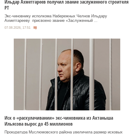
Ильдар Ахметгареев получил звание заслуженного строителя
РТ
Экс‑чиновнику исполкома Набережных Челнов Ильдару
Ахметгарееву присвоено звание «Заслуженный ...
07.08.2026, 17:51
Иск о «раскулачивании» экс-чиновника из Актаныша
Ильясова вырос до 45 миллионов
Прокуратура Муслюмовского района увеличила размер исковых