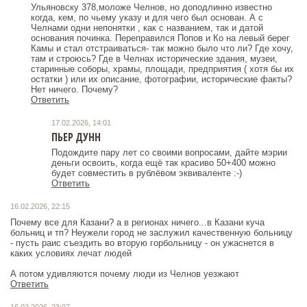
Ульяновску 378,моложе Челнов, но доподлинно известно
когда, кем, по чьему указу и для чего был основан. А с
Челнами одни непонятки , как с названием, так и датой
основания починка. Переправился Попов и Ко на левый берег
Камы и стал отстраиваться- так можно было что ли? Где хочу,
там и строюсь? Где в Челнах исторические здания, музеи,
старинные соборы, храмы, площади, предприятия ( хотя бы их
остатки ) или их описание, фотографии, исторические факты?
Нет ничего. Почему?
Ответить
17.02.2026, 14:01
ПЬЕР ДУНН
Подождите пару лет со своими вопросами, дайте мэрии
деньги освоить, когда ещё так красиво 50+400 можно
будет совместить в рублёвом эквиваленте :-)
Ответить
16.02.2026, 22:15
Почему все для Казани? а в регионах ничего...в Казани куча
больниц и тп? Неужели город не заслужил качественную больницу
- пусть раис съездить во вторую горбольницу - он ужаснется в
каких условиях лечат людей
А потом удивляются почему люди из Челнов уезжают
Ответить