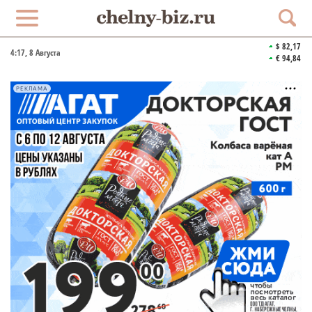
$ 82,17
4:18
, 8 Августа
€ 94,84
РЕКЛАМА