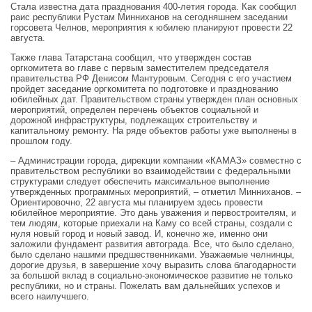
Стала известна дата празднования 400-летия города. Как сообщил
раис республики Рустам Минниханов на сегодняшнем заседании
горсовета Челнов, мероприятия к юбилею планируют провести 22
августа.
Также глава Татарстана сообщил, что утвержден состав
оргкомитета во главе с первым заместителем председателя
правительства РФ Денисом Мантуровым. Сегодня с его участием
пройдет заседание оргкомитета по подготовке и празднованию
юбилейных дат. Правительством страны утвержден план основных
мероприятий, определен перечень объектов социальной и
дорожной инфраструктуры, подлежащих строительству и
капитальному ремонту. На ряде объектов работы уже выполнены в
прошлом году.
– Администрации города, дирекции компании «КАМАЗ» совместно с
правительством республики во взаимодействии с федеральными
структурами следует обеспечить максимальное выполнение
утвержденных программных мероприятий, – отметил Минниханов. –
Ориентировочно, 22 августа мы планируем здесь провести
юбилейное мероприятие. Это дань уважения и первостроителям, и
тем людям, которые приехали на Каму со всей страны, создали с
нуля новый город и новый завод. И, конечно же, именно они
заложили фундамент развития автограда. Все, что было сделано,
было сделано нашими предшественниками. Уважаемые челнинцы,
дорогие друзья, в завершение хочу выразить слова благодарности
за большой вклад в социально-экономическое развитие не только
республики, но и страны. Пожелать вам дальнейших успехов и
всего наилучшего.