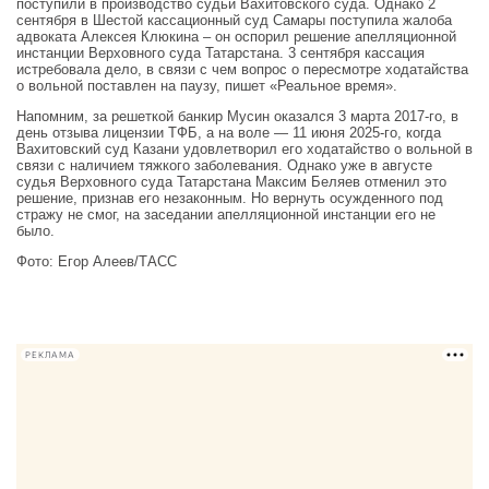
поступили в производство судьи Вахитовского суда. Однако 2
сентября в Шестой кассационный суд Самары поступила жалоба
адвоката Алексея Клюкина – он оспорил решение апелляционной
инстанции Верховного суда Татарстана. 3 сентября кассация
истребовала дело, в связи с чем вопрос о пересмотре ходатайства
о вольной поставлен на паузу, пишет «Реальное время».
Напомним, за решеткой банкир Мусин оказался 3 марта 2017-го, в
день отзыва лицензии ТФБ, а на воле — 11 июня 2025-го, когда
Вахитовский суд Казани удовлетворил его ходатайство о вольной в
связи с наличием тяжкого заболевания. Однако уже в августе
судья Верховного суда Татарстана Максим Беляев отменил это
решение, признав его незаконным. Но вернуть осужденного под
стражу не смог, на заседании апелляционной инстанции его не
было.
Фото: Егор Алеев/ТАСС
РЕКЛАМА