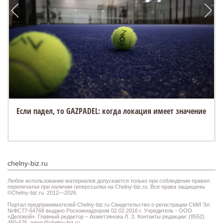
Если падел, то GAZPADEL: когда локация имеет значение
chelny-biz.ru
Любое использование материалов допускается только при соблюдении правил
перепечатки при наличии гиперссылки на Chelny-biz.ru. Все права защищены
©Chelny-biz.ru. 2012—2026.
Портал предпринимателей Chelny-biz.ru Свидетельство о регистрации СМИ Эл
№ФС77-64768 выдано Роскомнадзором 02.02.2016 г. Учредитель - ООО
«Деловой». Главный редактор – Ахметзянова Л. З. Контакты редакции: (8552)
450-575,
news@chelny-biz.ru