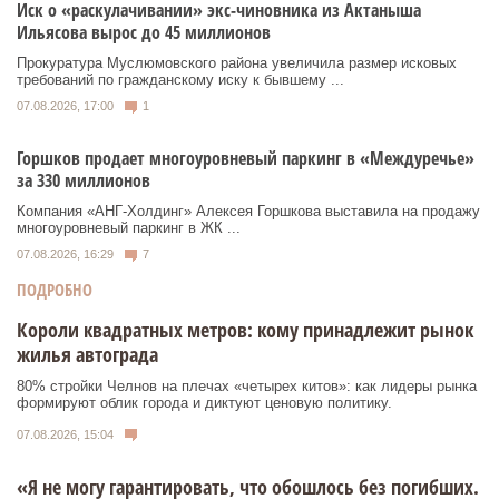
Иск о «раскулачивании» экс-чиновника из Актаныша
Ильясова вырос до 45 миллионов
Прокуратура Муслюмовского района увеличила размер исковых
требований по гражданскому иску к бывшему ...
07.08.2026, 17:00
1
Горшков продает многоуровневый паркинг в «Междуречье»
за 330 миллионов
Компания «АНГ-Холдинг» Алексея Горшкова выставила на продажу
многоуровневый паркинг в ЖК ...
07.08.2026, 16:29
7
ПОДРОБНО
Короли квадратных метров: кому принадлежит рынок
жилья автограда
80% стройки Челнов на плечах «четырех китов»: как лидеры рынка
формируют облик города и диктуют ценовую политику.
07.08.2026, 15:04
«Я не могу гарантировать, что обошлось без погибших.