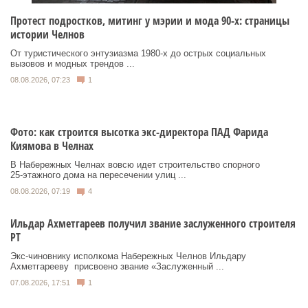
Протест подростков, митинг у мэрии и мода 90-х: страницы
истории Челнов
От туристического энтузиазма 1980‑х до острых социальных
вызовов и модных трендов ...
08.08.2026, 07:23
1
Фото: как строится высотка экс-директора ПАД Фарида
Киямова в Челнах
В Набережных Челнах вовсю идет строительство спорного
25‑этажного дома на пересечении улиц ...
08.08.2026, 07:19
4
Ильдар Ахметгареев получил звание заслуженного строителя
РТ
Экс‑чиновнику исполкома Набережных Челнов Ильдару
Ахметгарееву присвоено звание «Заслуженный ...
07.08.2026, 17:51
1