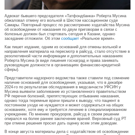
Адвокат бывшего председателя «Татфондбанка» Роберта Мусина
обжаловал отмену его вольной в Шестом кассационном суде
Самары. Повторный процесс по рассмотрению ходатайства Мусина
об освобождении от наказания по двум приговорам в связи с
болезнью должен был стартовать сегодня в Казани, однако
заседание отложили. Об этом
сообщает
«Реальное время».
Как пишет издание, одним из оснований для отмены вольной и
направления материала на пересмотр в райсуд, стало отсутствие в
резолютивной части информации и дополнительных наказаниях
Роберта Мусина (в виде лишения госнаград и права занимать
руководящие должности в организациях финансово-кредитной
сферы).
Представители надзорного ведомства также ставили под сомнение
наличие оснований для освобождения, указывая, что в декабре
2024-го по результатам обследования в медсанчасти УФСИН у
Мусина выявили заболевание из установленного правительством
РФ перечня болезней, препятствующих отбыванию наказания,
однако тогда тюремные врачи пришли к выводу, что пациент в
постоянном уходе не нуждается и может содержаться на общих
основаниях, хотя ему и требуется лечение в специализированном
учреждении. По мнению прокуроров, райсуд в своем решении
опирался на более раннее заключение врачей. Верховный суд РТ
при отмене решения просил дать оценку всем этим доводам.
В конце августа материалы дела с ходатайством об освобождении