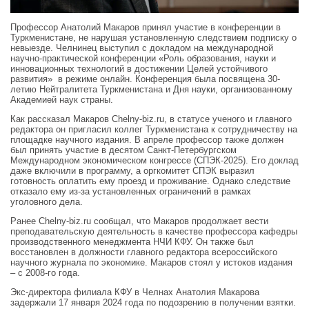
Профессор Анатолий Макаров принял участие в конференции в
Туркменистане, не нарушая установленную следствием подписку о
невыезде. Челнинец выступил с докладом на международной
научно-практической конференции «Роль образования, науки и
инновационных технологий в достижении Целей устойчивого
развития» в режиме онлайн. Конференция была посвящена 30-
летию Нейтралитета Туркменистана и Дня науки, организованному
Академией наук страны.
Как рассказал Макаров Chelny-biz.ru, в статусе ученого и главного
редактора он пригласил коллег Туркменистана к сотрудничеству на
площадке научного издания. В апреле профессор также должен
был принять участие в десятом Санкт-Петербургском
Международном экономическом конгрессе (СПЭК-2025). Его доклад
даже включили в программу, а оргкомитет СПЭК выразил
готовность оплатить ему проезд и проживание. Однако следствие
отказало ему из-за установленных ограничений в рамках
уголовного дела.
Ранее Chelny-biz.ru сообщал, что Макаров продолжает вести
преподавательскую деятельность в качестве профессора кафедры
производственного менеджмента НЧИ КФУ. Он также был
восстановлен в должности главного редактора всероссийского
научного журнала по экономике. Макаров стоял у истоков издания
– с 2008-го года.
Экс-директора филиала КФУ в Челнах Анатолия Макарова
задержали 17 января 2024 года по подозрению в получении взятки.