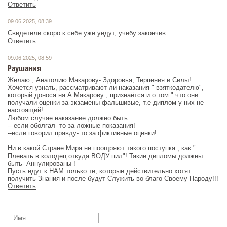
Ответить
09.06.2025, 08:39
Свидетели скоро к себе уже уедут, учебу закончив
Ответить
09.06.2025, 08:59
Раушания
Желаю , Анатолию Макарову- Здоровья, Терпения и Силы!
Хочется узнать, рассматривают ли наказания " взяткодателю",
который донося на А.Макарову , признаётся и о том " что они
получали оценки за экзамены фальшивые, т.е диплом у них не
настоящий!
Любом случае наказание должно быть :
-- если оболгал- то за ложные показания!
--если говорил правду- то за фиктивные оценки!
Ни в какой Стране Мира не поощряют такого поступка , как "
Плевать в колодец откуда ВОДУ пил"! Такие дипломы должны
быть- Аннулированы !
Пусть едут к НАМ только те, которые действительно хотят
получить Знания и после будут Служить во благо Своему Народу!!!
Ответить