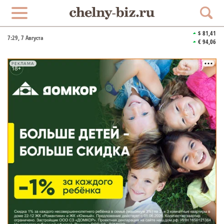
$ 81,41
7:29
, 7 Августа
€ 94,06
РЕКЛАМА