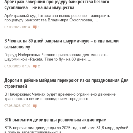
Арбитраж завершил процедуру банкротства беглого
Сухоплюева – не нашли имущества
Арбитражный суд Татарстана вынес решение – завершить
процедуру банкротства Владимира Сухоплюева, ...
07.08.2026, 08:04
1
В Челнах на 80 дней закрыли шаурмичную – в еде нашли
сальмонеллу
Горсуд Набережных Челнов приостановил деятельность
шаурмичной «Raketa. Time to fly» на 80 дней. ...
07.08.2026, 07:39
2
Дороги в районе майдана перекроют из-за празднования Дня
строителей
В Набережных Челнах будет временно ограничено движение
транспорта в связи с проведением городского ...
07.08.2026, 07:02
ВТБ выплатил дивиденды розничным акционерам
ВТБ перечислил дивиденды за 2025 год в объеме 31,8 млрд рублей
в пользу зарегистрированных в ...