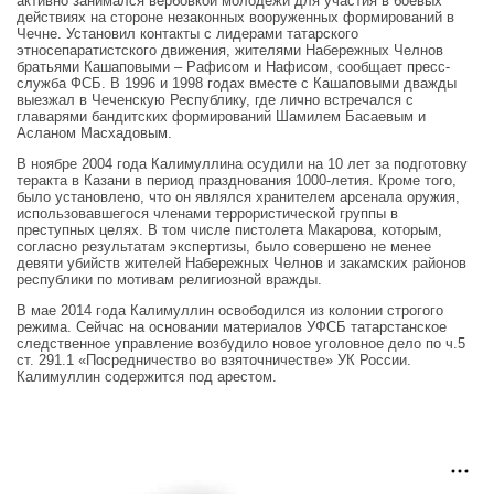
активно занимался вербовкой молодежи для участия в боевых
действиях на стороне незаконных вооруженных формирований в
Чечне. Установил контакты с лидерами татарского
этносепаратистского движения, жителями Набережных Челнов
братьями Кашаповыми – Рафисом и Нафисом, сообщает пресс-
служба ФСБ. В 1996 и 1998 годах вместе с Кашаповыми дважды
выезжал в Чеченскую Республику, где лично встречался с
главарями бандитских формирований Шамилем Басаевым и
Асланом Масхадовым.
В ноябре 2004 года Калимуллина осудили на 10 лет за подготовку
теракта в Казани в период празднования 1000-летия. Кроме того,
было установлено, что он являлся хранителем арсенала оружия,
использовавшегося членами террористической группы в
преступных целях. В том числе пистолета Макарова, которым,
согласно результатам экспертизы, было совершено не менее
девяти убийств жителей Набережных Челнов и закамских районов
республики по мотивам религиозной вражды.
В мае 2014 года Калимуллин освободился из колонии строгого
режима. Сейчас на основании материалов УФСБ татарстанское
следственное управление возбудило новое уголовное дело по ч.5
ст. 291.1 «Посредничество во взяточничестве» УК России.
Калимуллин содержится под арестом.