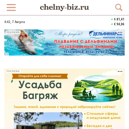
$ 81,41
4:42
, 7 Августа
€ 94,06
РЕКЛАМА
РЕКЛАМА